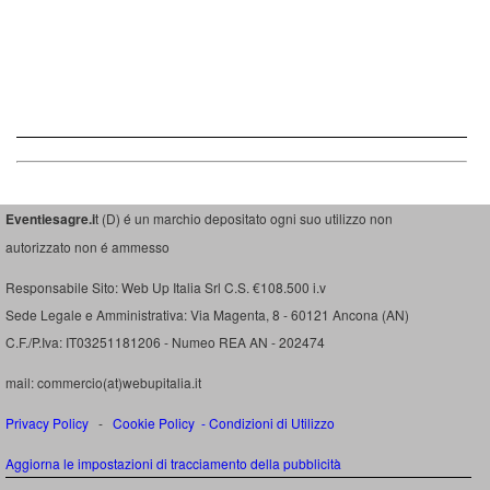
Eventiesagre.i
t (D) é un marchio depositato ogni suo utilizzo non
autorizzato non é ammesso
Responsabile Sito: Web Up Italia Srl C.S. €108.500 i.v
Sede Legale e Amministrativa: Via Magenta, 8 - 60121 Ancona (AN)
C.F./P.Iva: IT03251181206 - Numeo REA AN - 202474
mail: commercio(at)webupitalia.it
Privacy Policy
-
Cookie Policy
-
Condizioni di Utilizzo
Aggiorna le impostazioni di tracciamento della pubblicità