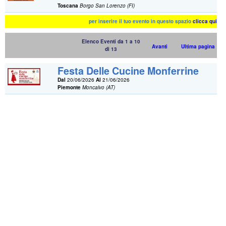
Toscana
Borgo San Lorenzo (FI)
per inserire il tuo evento in questo spazio
clicca qui
Elenco Eventi da 1 a 10
Avanti
Ultima pagina
di 13
Festa Delle Cucine Monferrine
Dal
20/06/2026
Al
21/06/2026
Piemonte
Moncalvo (AT)