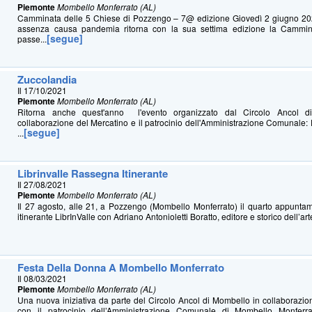
Piemonte
Mombello Monferrato (AL)
Camminata delle 5 Chiese di Pozzengo – 7@ edizione Giovedì 2 giugno 20
assenza causa pandemia ritorna con la sua settima edizione la Cammin
[segue]
passe...
Zuccolandia
Il 17/10/2021
Piemonte
Mombello Monferrato (AL)
Ritorna anche quest'anno l'evento organizzato dal Circolo Ancol 
collaborazione del Mercatino e il patrocinio dell'Amministrazione Comunale
[segue]
...
Librinvalle Rassegna Itinerante
Il 27/08/2021
Piemonte
Mombello Monferrato (AL)
Il 27 agosto, alle 21, a Pozzengo (Mombello Monferrato) il quarto appunta
itinerante LibrInValle con Adriano Antonioletti Boratto, editore e storico dell’art
Festa Della Donna A Mombello Monferrato
Il 08/03/2021
Piemonte
Mombello Monferrato (AL)
Una nuova iniziativa da parte del Circolo Ancol di Mombello in collaborazio
con il patrocinio dell’Amministrazione Comunale di Mombello Monferra