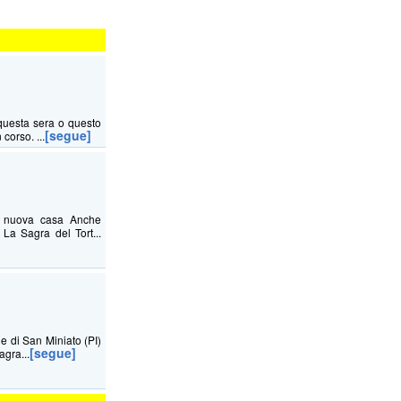
questa sera o questo
[segue]
corso. ...
na nuova casa Anche
La Sagra del Tort...
ne di San Miniato (PI)
[segue]
agra...