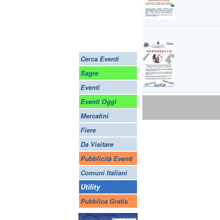
Cerca Eventi
Sagre
Eventi
Eventi Oggi
Mercatini
Fiere
Da Visitare
Pubblicità Eventi
Comuni Italiani
Utility
Pubblica Gratis