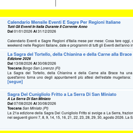
Calendario Mensile Eventi E Sagre Per Regioni Italiane
Tutti Gli Eventi In Italia Durante Il Corrente Anno
Dal
01/01/2026
Al
31/12/2026
Calendario Eventi e Sagre Regioni d'Italia mese per mese: Cosa fare oggi, 
weekend nelle Regioni Italiane, date e programmi di tutti gli Eventi dell'anno in 
La Sagra del Tortello, della Chianina e della Carne alla Brace
Edizione 2026
Dal
13/08/2026
Al
30/08/2026
Toscana
Borgo San Lorenzo (FI)
La Sagra del Tortello, della Chianina e della Carne alla Brace ha u
quest'anno torna uno degli appuntamenti più attesi dell'estate mugellana: 
[segue]
Sagra Del Cunigliolo Fritto a La Serra Di San Miniato
A La Serra Di San Miniato
Dal
07/08/2026
Al
30/08/2026
Toscana
San Miniato (PI)
La 21a edizione della Sagra Del Cunigliolo Fritto si svolge a La Serra, frazio
nei seguenti giorni 7, 8, 9, 14, 15, 16, 21, 22, 23, 28, 29, 30, agosto 2026. La S