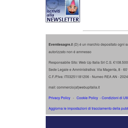
Eventiesagre.i
t (D) é un marchio depositato ogni s
autorizzato non é ammesso
Responsabile Sito: Web Up Italia Srl C.S. €108.500 
Sede Legale e Amministrativa: Via Magenta, 8 - 6
C.F./P.Iva: IT03251181206 - Numeo REA AN - 202
mail: commercio(at)webupitalia.it
Privacy Policy
-
Cookie Policy
-
Condizioni di Uti
Aggiorna le impostazioni di tracciamento della pubb