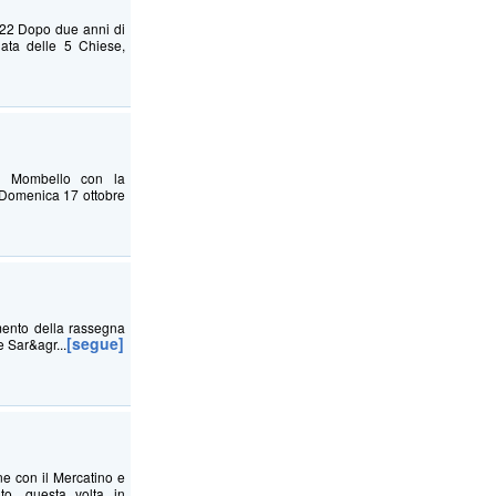
22 Dopo due anni di
ata delle 5 Chiese,
di Mombello con la
: Domenica 17 ottobre
mento della rassegna
[segue]
e Sar&agr...
ne con il Mercatino e
to, questa volta in