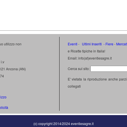
uo utilizzo non
Eventi
-
Ultimi Inseriti
- Fiere
-
Mercat
e Ricette tipiche in Italia!
Email: info(at)eventiesagre.it
i.v
Cerca sul sito:
0121 Ancona (AN)
474
E' vietata la riproduzione anche parzi
collegati
lizzo
licità
(c) copyright 2014/2024 eventiesagre.it