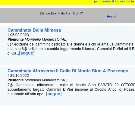
per inserire il tuo evento i
Elenco Eventi da 1 a 10 di 17
Avanti
Camminata Della Mimosa
Il 05/03/2023
Piemonte
Mombello Monferrato (AL)
8@ edizione del cammino dedicato alle donne e a chi le ama La Camminata
alla sua 8@ edizione a cambia leggermente il format, Cammini DiVini ed il 
[segue]
di Ga...
Camminata Attraverso Il Colle Di Monte Sion A Pozzengo
Il 29/10/2022
Piemonte
Mombello Monferrato (AL)
7@ Camminata attraverso il colle di Monte Sion SABATO 29 OTTO
appuntamento targato Cammini DiVini insieme al Circolo Ancol di Pozze
[segue]
autunnale all’aria ape...