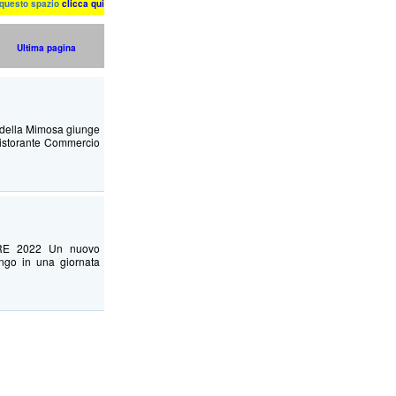
n questo spazio
clicca qui
Ultima pagina
 della Mimosa giunge
Ristorante Commercio
BRE 2022 Un nuovo
ngo in una giornata