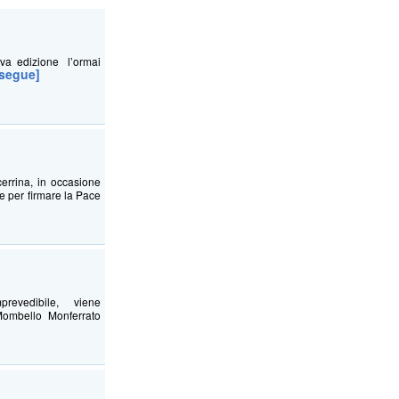
va edizione l’ormai
[segue]
rina, in occasione
e per firmare la Pace
vedibile, viene
Mombello Monferrato