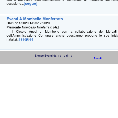
[segue]
occasione...
Eventi A Mombello Monferrato
Dal
27/11/2020
Al
23/12/2020
Piemonte
Mombello Monferrato (AL)
Il Circolo Ancol di Mombello con la collaborazione del Mercatin
dell’Amministrazione Comunale anche quest’anno propone le sue inizia
[segue]
natalizi...
Elenco Eventi da 1 a 10 di 17
Avanti