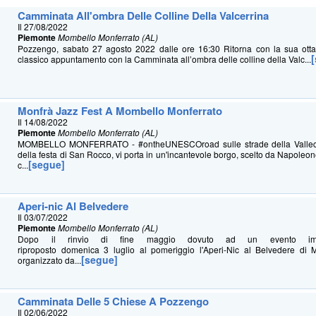
Camminata All'ombra Delle Colline Della Valcerrina
Il 27/08/2022
Piemonte
Mombello Monferrato (AL)
Pozzengo, sabato 27 agosto 2022 dalle ore 16:30 Ritorna con la sua otta
classico appuntamento con la Camminata all’ombra delle colline della Valc...
Monfrà Jazz Fest A Mombello Monferrato
Il 14/08/2022
Piemonte
Mombello Monferrato (AL)
MOMBELLO MONFERRATO - #ontheUNESCOroad sulle strade della Vallecer
della festa di San Rocco, vi porta in un'incantevole borgo, scelto da Napoleon
[segue]
c...
Aperi-nic Al Belvedere
Il 03/07/2022
Piemonte
Mombello Monferrato (AL)
Dopo il rinvio di fine maggio dovuto ad un evento impre
riproposto domenica 3 luglio al pomeriggio l'Aperi-Nic al Belvedere di 
[segue]
organizzato da...
Camminata Delle 5 Chiese A Pozzengo
Il 02/06/2022