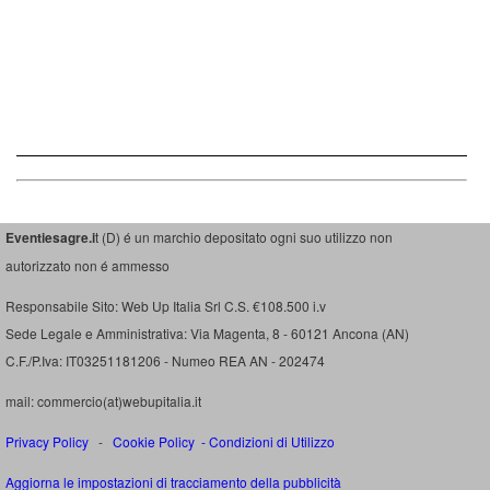
Eventiesagre.i
t (D) é un marchio depositato ogni suo utilizzo non
autorizzato non é ammesso
Responsabile Sito: Web Up Italia Srl C.S. €108.500 i.v
Sede Legale e Amministrativa: Via Magenta, 8 - 60121 Ancona (AN)
C.F./P.Iva: IT03251181206 - Numeo REA AN - 202474
mail: commercio(at)webupitalia.it
Privacy Policy
-
Cookie Policy
-
Condizioni di Utilizzo
Aggiorna le impostazioni di tracciamento della pubblicità