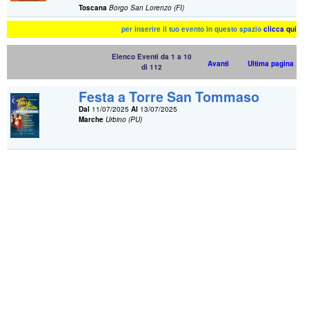
Toscana
Borgo San Lorenzo (FI)
per inserire il tuo evento in questo spazio
clicca qui
Elenco Eventi da 1 a 10
Avanti
Ultima pagina
di 112
Festa a Torre San Tommaso
Dal
11/07/2025
Al
13/07/2025
Marche
Urbino (PU)