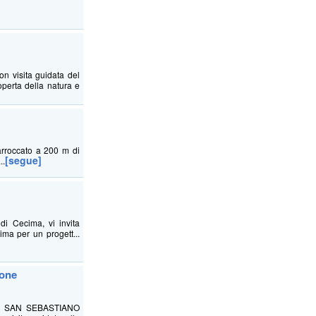
 visita guidata del
perta della natura e
arroccato a 200 m di
[segue]
..
di Cecima, vi invita
a per un progett...
rone
I SAN SEBASTIANO