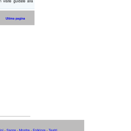
isite guidate alla
Ultima pagina
ini
-
Sagre
-
Mostre
-
Folklore
-
Teatri