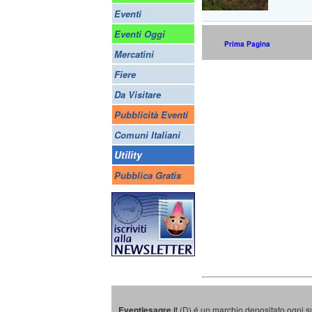
Eventi
Eventi Oggi
Prima Pagina
Mercatini
Fiere
Da Visitare
Pubblicità Eventi
Comuni Italiani
Utility
Pubblica Gratis
Eventiesagre.i
t (D) é un marchio depositato ogni s