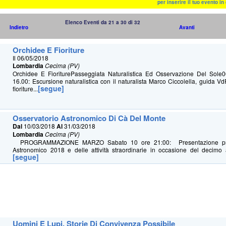
per inserire il tuo evento i
Elenco Eventi da 21 a 30 di 32
Indietro
Avanti
Orchidee E Fioriture
Il 06/05/2018
Lombardia
Cecima (PV)
Orchidee E FioriturePasseggiata Naturalistica Ed Osservazione Del Sol
16.00: Escursione naturalistica con il naturalista Marco Ciccolella, guida Vd
[segue]
fioriture...
Osservatorio Astronomico Di Cà Del Monte
Dal
10/03/2018
Al
31/03/2018
Lombardia
Cecima (PV)
PROGRAMMAZIONE MARZO Sabato 10 ore 21:00: Presentazione pro
Astronomico 2018 e delle attività straordinarie in occasione del decimo an
[segue]
Uomini E Lupi, Storie Di Convivenza Possibile