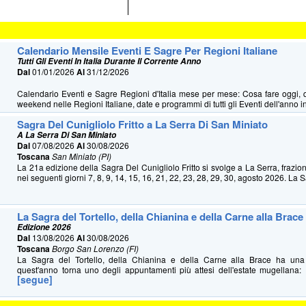
Calendario Mensile Eventi E Sagre Per Regioni Italiane
Tutti Gli Eventi In Italia Durante Il Corrente Anno
Dal
01/01/2026
Al
31/12/2026
Calendario Eventi e Sagre Regioni d'Italia mese per mese: Cosa fare oggi, 
weekend nelle Regioni Italiane, date e programmi di tutti gli Eventi dell'anno in 
Sagra Del Cunigliolo Fritto a La Serra Di San Miniato
A La Serra Di San Miniato
Dal
07/08/2026
Al
30/08/2026
Toscana
San Miniato (PI)
La 21a edizione della Sagra Del Cunigliolo Fritto si svolge a La Serra, frazio
nei seguenti giorni 7, 8, 9, 14, 15, 16, 21, 22, 23, 28, 29, 30, agosto 2026. La S
La Sagra del Tortello, della Chianina e della Carne alla Brace
Edizione 2026
Dal
13/08/2026
Al
30/08/2026
Toscana
Borgo San Lorenzo (FI)
La Sagra del Tortello, della Chianina e della Carne alla Brace ha u
quest'anno torna uno degli appuntamenti più attesi dell'estate mugellana: 
[segue]