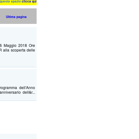
n questo spazio
clicca qui
Ultima pagina
e06 Maggio 2018 Ore
R alla scoperta delle
gramma dell’Anno
niversario dell&r...