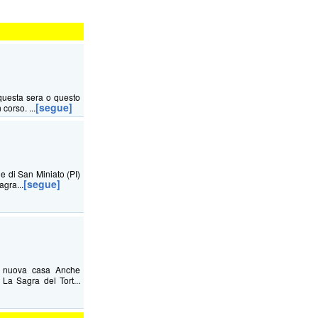
questa sera o questo
[segue]
corso. ...
ne di San Miniato (PI)
[segue]
agra...
na nuova casa Anche
La Sagra del Tort...