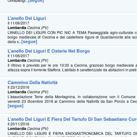
[segue]
Oltrep&ogr...
L’anello Dei Liguri
Il 11/06/2017
Lombardia
Cecima (PV)
L’ANELLO DEI LIGURI CON PIC NIC A TEMA Passeggiata agro-culturale con
borgo medievale di Cecima e del castelliere ligure di Guardamonte alla sco
[segue]
della s...
L’anello Dei Liguri E Osterie Nel Borgo
Il 11/06/2017
Lombardia
Cecima (PV)
Il ritrovo è previsto per le ore 10:30 a Cecima, grazioso borgo medievale 
altezza sopra il torrente Staffora. L’abitato è caratterizzato da abitazioni in pietr.
Cammino Della Natività
Il 23/12/2016
Lombardia
Cecima (PV)
L'associazione Terre della Montagnina, in collaborazione con il Comune 
venerdì 23 dicembre 2016 al Cammino della Natività da San Ponzo a Cecim
[segue]
L’anello Dei Liguri E Fiera Del Tartufo Di San Sebastiano Cu
Il 20/11/2016
Lombardia
Cecima (PV)
L’ANELLO DEI LIGURI E FIERA ENOGASTRONOMICA DEL TARTUFO D