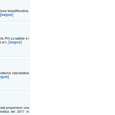
azione VolodiRondine,
[segue]
.
AL-PV) Le sabbie e i
[segue]
al t...
otturna naturalistica
egue]
ornata proporremo una
elvatica del 2017 in