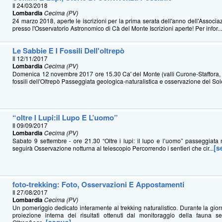
Il 24/03/2018
Lombardia
Cecima (PV)
24 marzo 2018, aperte le iscrizioni per la prima serata dell'anno dell'Associ
presso l'Osservatorio Astronomico di Cà del Monte Iscrizioni aperte! Per infor..
Le Sabbie E I Fossili Dell'oltrepò
Il 12/11/2017
Lombardia
Cecima (PV)
Domenica 12 novembre 2017 ore 15.30 Ca' del Monte (valli Curone-Staffora, 
fossili dell'Oltrepò Passeggiata geologica-naturalistica e osservazione del Sole 
“oltre I Lupi:il Lupo E L’uomo”
Il 09/09/2017
Lombardia
Cecima (PV)
Sabato 9 settembre - ore 21.30 “Oltre i lupi: il lupo e l’uomo” passeggiata n
[s
seguirà Osservazione notturna al telescopio Percorrendo i sentieri che cir...
foto-trekking: Foto, Osservazioni E Appostamenti
Il 27/08/2017
Lombardia
Cecima (PV)
Un pomeriggio dedicato interamente al trekking naturalistico. Durante la gi
proiezione interna dei risultati ottenuti dal monitoraggio della fauna s