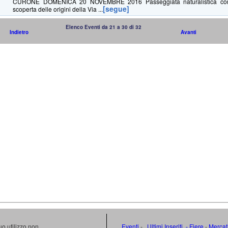
CURONE DOMENICA 20 NOVEMBRE 2016 Passeggiata naturalistica con v
[segue]
scoperta delle origini della Via ...
Elenco Eventi da 21 a 30 di 32
Indietro
Avanti
uo utilizzo non
Eventi
-
Ultimi Inseriti
- Fiere
-
Mercat