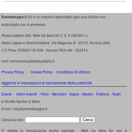
Eventiesagre.i
t (D) é un marchio depositato ogni suo utilizzo non
autorizzato non é ammesso
Responsabile Sito: Web Up Italia Srl C.S. €108.500 i.v
Sede Legale e Amministrativa: Via Magenta, 8 - 60121 Ancona (AN)
C.F./P.Iva: IT03251181206 - Numeo REA AN - 202474
mail: commercio(at)webupitalia.it
Privacy Policy
-
Cookie Policy
-
Condizioni di Utilizzo
Aggiorna le impostazioni di tracciamento della pubblicità
Eventi
-
Ultimi Inseriti
- Fiere
-
Mercatini
-
Sagre
-
Mostre
-
Folklore
-
Teatri
e Ricette tipiche in Italia!
Email: info(at)eventiesagre.it
Cerca sul sito:
E' vietata la riproduzione anche parziale - Web Up Italia Srl non è