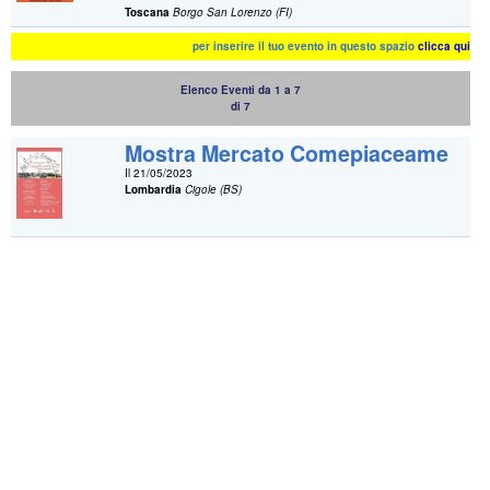
Toscana
Borgo San Lorenzo (FI)
per inserire il tuo evento in questo spazio
clicca qui
Elenco Eventi da 1 a 7
di 7
Mostra Mercato Comepiaceame
Il 21/05/2023
Lombardia
Cigole (BS)