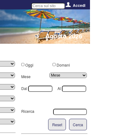
Accedi
Agosto 2026
Oggi
Domani
Mese
Dal
Al
Ricerca
Reset
Cerca