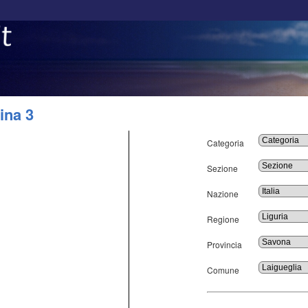
ina 3
Categoria
Sezione
Nazione
Regione
Provincia
Comune