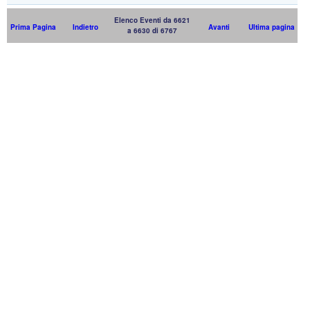
Elenco Eventi da 6621
Prima Pagina
Indietro
Avanti
Ultima pagina
a 6630 di 6767