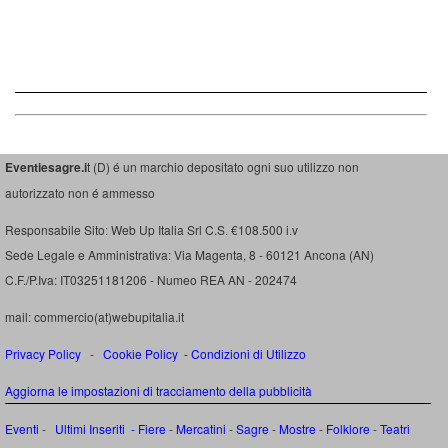
Eventiesagre.i
t (D) é un marchio depositato ogni suo utilizzo non
autorizzato non é ammesso
Responsabile Sito: Web Up Italia Srl C.S. €108.500 i.v
Sede Legale e Amministrativa: Via Magenta, 8 - 60121 Ancona (AN)
C.F./P.Iva: IT03251181206 - Numeo REA AN - 202474
mail: commercio(at)webupitalia.it
Privacy Policy
-
Cookie Policy
-
Condizioni di Utilizzo
Aggiorna le impostazioni di tracciamento della pubblicità
Eventi
-
Ultimi Inseriti
- Fiere
-
Mercatini
-
Sagre
-
Mostre
-
Folklore
-
Teatri