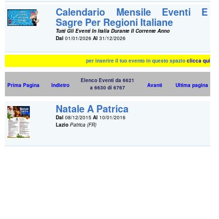
Calendario Mensile Eventi E
Sagre Per Regioni Italiane
Tutti Gli Eventi In Italia Durante Il Corrente Anno
Dal
01/01/2026
Al
31/12/2026
per inserire il tuo evento in questo spazio
clicca qui
Elenco Eventi da 6621
Prima Pagina
Indietro
Avanti
Ultima pagina
a 6630 di 6767
Natale A Patrica
Dal
08/12/2015
Al
10/01/2016
Lazio
Patrica (FR)