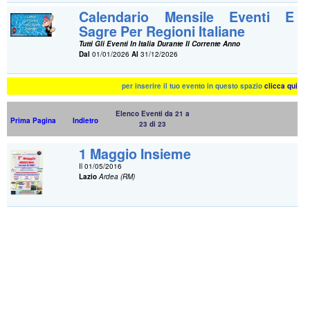
Calendario Mensile Eventi E
Sagre Per Regioni Italiane
Tutti Gli Eventi In Italia Durante Il Corrente Anno
Dal
01/01/2026
Al
31/12/2026
per inserire il tuo evento in questo spazio
clicca qui
Elenco Eventi da 21 a
Prima Pagina
Indietro
23 di 23
1 Maggio Insieme
Il 01/05/2016
Lazio
Ardea (RM)