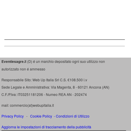
Eventiesagre.i
t (D) é un marchio depositato ogni suo utilizzo non
autorizzato non é ammesso
Responsabile Sito: Web Up Italia Srl C.S. €108.500 i.v
Sede Legale e Amministrativa: Via Magenta, 8 - 60121 Ancona (AN)
C.F./P.Iva: IT03251181206 - Numeo REA AN - 202474
mail: commercio(at)webupitalia.it
Privacy Policy
-
Cookie Policy
-
Condizioni di Utilizzo
Aggiorna le impostazioni di tracciamento della pubblicità