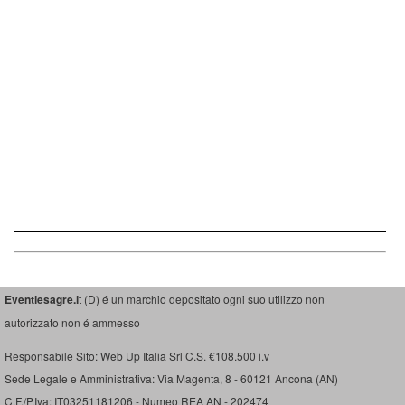
Eventiesagre.i
t (D) é un marchio depositato ogni suo utilizzo non
autorizzato non é ammesso
Responsabile Sito: Web Up Italia Srl C.S. €108.500 i.v
Sede Legale e Amministrativa: Via Magenta, 8 - 60121 Ancona (AN)
C.F./P.Iva: IT03251181206 - Numeo REA AN - 202474