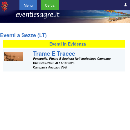
Menu
Cerca
Eventi a Sezze (LT)
Eventi in Evidenza
Trame E Tracce
Fotografia, Pittura E Scultura Nell’arcipelago Campano
Dal
25/07/2026
Al
11/10/2026
Campania
Anacapri (NA)