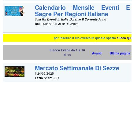
Calendario Mensile Eventi E
Sagre Per Regioni Italiane
Tutti Gli Eventi In Italia Durante Il Corrente Anno
Dal
01/01/2026
Al
31/12/2026
per inserire il tuo evento in questo spazio
clicca qui
Elenco Eventi da 1 a 10
Avanti
Ultima pagina
di 14
Mercato Settimanale Di Sezze
Il 24/05/2025
Lazio
Sezze (LT)