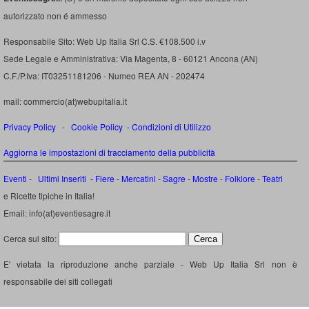
autorizzato non é ammesso
Responsabile Sito: Web Up Italia Srl C.S. €108.500 i.v
Sede Legale e Amministrativa: Via Magenta, 8 - 60121 Ancona (AN)
C.F./P.Iva: IT03251181206 - Numeo REA AN - 202474
mail: commercio(at)webupitalia.it
Privacy Policy
-
Cookie Policy
-
Condizioni di Utilizzo
Aggiorna le impostazioni di tracciamento della pubblicità
Eventi
-
Ultimi Inseriti
- Fiere
-
Mercatini
-
Sagre
-
Mostre
-
Folklore
-
Teatri
e Ricette tipiche in Italia!
Email: info(at)eventiesagre.it
Cerca sul sito:
E' vietata la riproduzione anche parziale - Web Up Italia Srl non è
responsabile dei siti collegati