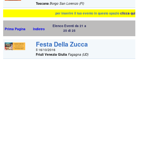
Toscana
Borgo San Lorenzo (FI)
per inserire il tuo evento in questo spazio
clicca qui
Elenco Eventi da 21 a
Prima Pagina
Indietro
25 di 25
Festa Della Zucca
Il 16/10/2016
Friuli Venezia Giulia
Fagagna (UD)