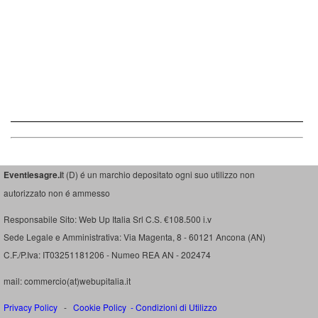
Eventiesagre.i
t (D) é un marchio depositato ogni suo utilizzo non
autorizzato non é ammesso
Responsabile Sito: Web Up Italia Srl C.S. €108.500 i.v
Sede Legale e Amministrativa: Via Magenta, 8 - 60121 Ancona (AN)
C.F./P.Iva: IT03251181206 - Numeo REA AN - 202474
mail: commercio(at)webupitalia.it
Privacy Policy
-
Cookie Policy
-
Condizioni di Utilizzo