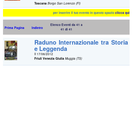
Toscana
Borgo San Lorenzo (FI)
per inserire il tuo evento in questo spazio
clicca qui
Elenco Eventi da 41 a
Prima Pagina
Indietro
41 di 41
Raduno Internazionale tra Storia
e Leggenda
Il 17/06/2012
Friuli Venezia Giulia
Muggia (TS)