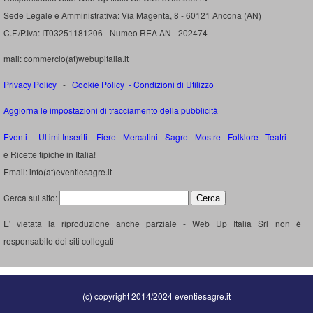
Sede Legale e Amministrativa: Via Magenta, 8 - 60121 Ancona (AN)
C.F./P.Iva: IT03251181206 - Numeo REA AN - 202474
mail: commercio(at)webupitalia.it
Privacy Policy
-
Cookie Policy
-
Condizioni di Utilizzo
Aggiorna le impostazioni di tracciamento della pubblicità
Eventi
-
Ultimi Inseriti
- Fiere
-
Mercatini
-
Sagre
-
Mostre
-
Folklore
-
Teatri
e Ricette tipiche in Italia!
Email: info(at)eventiesagre.it
Cerca sul sito:
E' vietata la riproduzione anche parziale - Web Up Italia Srl non è
responsabile dei siti collegati
(c) copyright 2014/2024 eventiesagre.it