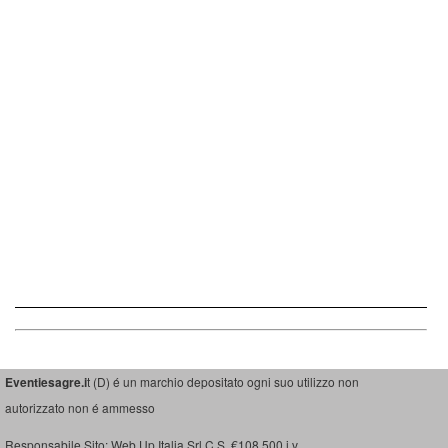
Eventiesagre.i
t (D) é un marchio depositato ogni suo utilizzo non
autorizzato non é ammesso
Responsabile Sito: Web Up Italia Srl C.S. €108.500 i.v