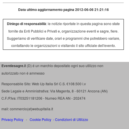
Data ultimo aggiornamento pagina 2012-06-06 21:21:16
Diniego di responsabilià
: le notizie riportate in questa pagina sono state
fornite da Enti Pubblici e Privati e, organizzazione eventi e sagre, fiere.
Suggeriamo di verificare date, orari e programmi che potrebbero variare,
contattando le organizzazioni o visitando il sito ufficiale dell'evento.
Eventiesagre.i
t (D) é un marchio depositato ogni suo utilizzo non
autorizzato non é ammesso
Responsabile Sito: Web Up Italia Srl C.S. €108.500 i.v
Sede Legale e Amministrativa: Via Magenta, 8 - 60121 Ancona (AN)
C.F./P.Iva: IT03251181206 - Numeo REA AN - 202474
mail: commercio(at)webupitalia.it
Privacy Policy
-
Cookie Policy
-
Condizioni di Utilizzo