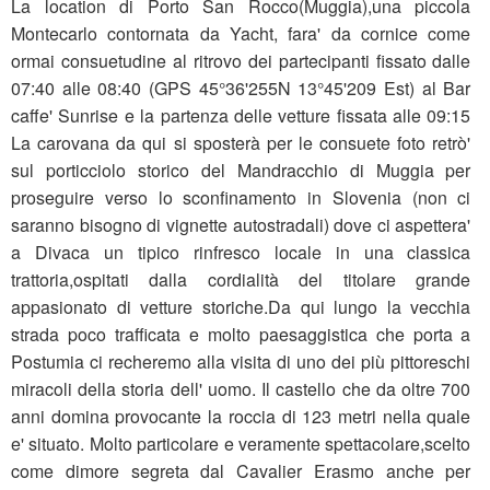
La location di Porto San Rocco(Muggia),una piccola
Montecarlo contornata da Yacht, fara' da cornice come
ormai consuetudine al ritrovo dei partecipanti fissato dalle
07:40 alle 08:40 (GPS 45°36'255N 13°45'209 Est) al Bar
caffe' Sunrise e la partenza delle vetture fissata alle 09:15
La carovana da qui si sposterà per le consuete foto retrò'
sul porticciolo storico del Mandracchio di Muggia per
proseguire verso lo sconfinamento in Slovenia (non ci
saranno bisogno di vignette autostradali) dove ci aspettera'
a Divaca un tipico rinfresco locale in una classica
trattoria,ospitati dalla cordialità del titolare grande
appasionato di vetture storiche.Da qui lungo la vecchia
strada poco trafficata e molto paesaggistica che porta a
Postumia ci recheremo alla visita di uno dei più pittoreschi
miracoli della storia dell' uomo. Il castello che da oltre 700
anni domina provocante la roccia di 123 metri nella quale
e' situato. Molto particolare e veramente spettacolare,scelto
come dimore segreta dal Cavalier Erasmo anche per