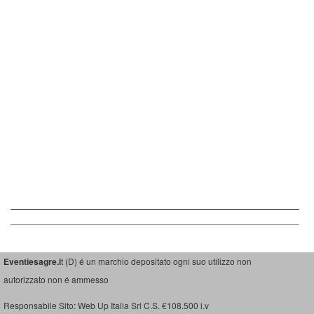
Eventiesagre.i
t (D) é un marchio depositato ogni suo utilizzo non
autorizzato non é ammesso
Responsabile Sito: Web Up Italia Srl C.S. €108.500 i.v