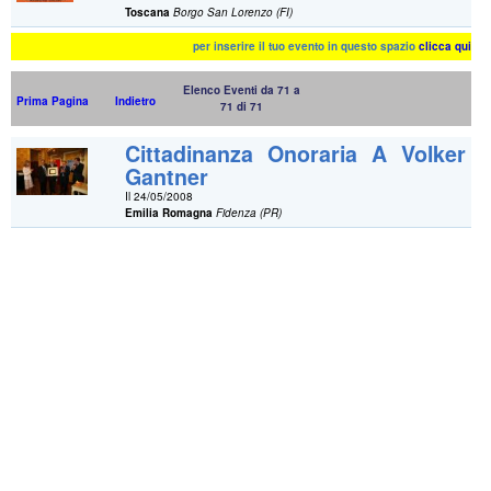
Toscana
Borgo San Lorenzo (FI)
per inserire il tuo evento in questo spazio
clicca qui
Elenco Eventi da 71 a
Prima Pagina
Indietro
71 di 71
Cittadinanza Onoraria A Volker
Gantner
Il 24/05/2008
Emilia Romagna
Fidenza (PR)