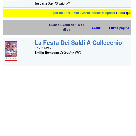
Toscana
San Miniato (PI)
per inserire il tuo evento in questo spazio
clicca qui
Elenco Eventi da 1 a 10
Avanti
Ultima pagina
di 51
La Festa Dei Saldi A Collecchio
Il 19/01/2025
Emilia Romagna
Collecchio (PR)