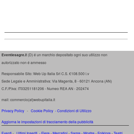
Eventiesagre.i
t (D) é un marchio depositato ogni suo utilizzo non
autorizzato non é ammesso
Responsabile Sito: Web Up Italia Srl C.S. €108.500 i.v
Sede Legale e Amministrativa: Via Magenta, 8 - 60121 Ancona (AN)
C.F./P.Iva: IT03251181206 - Numeo REA AN - 202474
mail: commercio(at)webupitalia.it
Privacy Policy
-
Cookie Policy
-
Condizioni di Utilizzo
Aggiorna le impostazioni di tracciamento della pubblicità
Eventi
-
Ultimi Inseriti
- Fiere
-
Mercatini
-
Sagre
-
Mostre
-
Folklore
-
Teatri