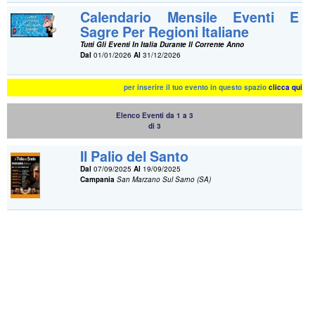
Calendario Mensile Eventi E
Sagre Per Regioni Italiane
Tutti Gli Eventi In Italia Durante Il Corrente Anno
Dal
01/01/2026
Al
31/12/2026
per inserire il tuo evento in questo spazio
clicca qui
Elenco Eventi da 1 a 3
di 3
Il Palio del Santo
Dal
07/09/2025
Al
19/09/2025
Campania
San Marzano Sul Sarno (SA)