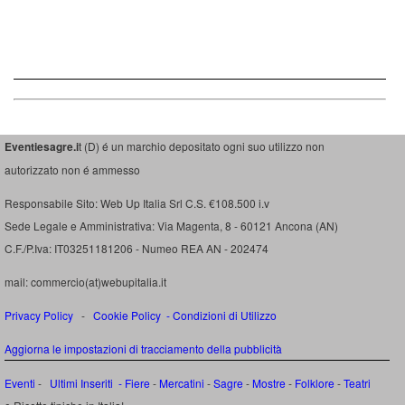
Eventiesagre.i
t (D) é un marchio depositato ogni suo utilizzo non
autorizzato non é ammesso
Responsabile Sito: Web Up Italia Srl C.S. €108.500 i.v
Sede Legale e Amministrativa: Via Magenta, 8 - 60121 Ancona (AN)
C.F./P.Iva: IT03251181206 - Numeo REA AN - 202474
mail: commercio(at)webupitalia.it
Privacy Policy
-
Cookie Policy
-
Condizioni di Utilizzo
Aggiorna le impostazioni di tracciamento della pubblicità
Eventi
-
Ultimi Inseriti
- Fiere
-
Mercatini
-
Sagre
-
Mostre
-
Folklore
-
Teatri