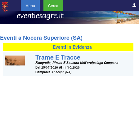
Menu
Cerca
Eventi a Nocera Superiore (SA)
Eventi in Evidenza
Trame E Tracce
Fotografia, Pittura E Scultura Nell’arcipelago Campano
Dal
25/07/2026
Al
11/10/2026
Campania
Anacapri (NA)