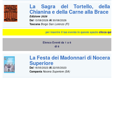
La Sagra del Tortello, della
Chianina e della Carne alla Brace
Edizione 2026
Dal
13/08/2026
Al
30/08/2026
Toscana
Borgo San Lorenzo (FI)
per inserire il tuo evento in questo spazio
clicca qui
Elenco Eventi da 1 a 6
di 6
La Festa dei Madonnari di Nocera
Superiore
Dal
16/05/2023
Al
22/05/2023
Campania
Nocera Superiore (SA)