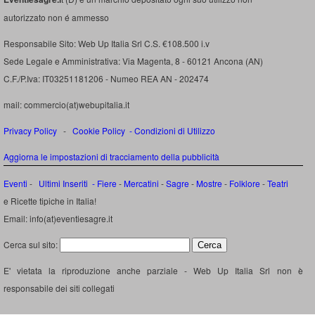
autorizzato non é ammesso
Responsabile Sito: Web Up Italia Srl C.S. €108.500 i.v
Sede Legale e Amministrativa: Via Magenta, 8 - 60121 Ancona (AN)
C.F./P.Iva: IT03251181206 - Numeo REA AN - 202474
mail: commercio(at)webupitalia.it
Privacy Policy
-
Cookie Policy
-
Condizioni di Utilizzo
Aggiorna le impostazioni di tracciamento della pubblicità
Eventi
-
Ultimi Inseriti
- Fiere
-
Mercatini
-
Sagre
-
Mostre
-
Folklore
-
Teatri
e Ricette tipiche in Italia!
Email: info(at)eventiesagre.it
Cerca sul sito:
E' vietata la riproduzione anche parziale - Web Up Italia Srl non è
responsabile dei siti collegati