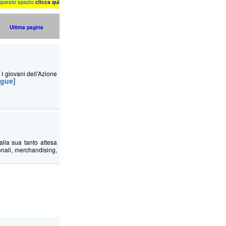
n questo spazio
clicca qui
Ultima pagina
 I giovani dell'Azione
egue]
lla sua tanto attesa
onali, merchandising,