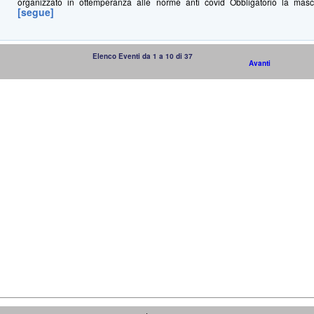
organizzato in ottemperanza alle norme anti covid Obbligatorio la masc
[segue]
Elenco Eventi da 1 a 10 di 37
Avanti