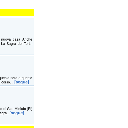
na nuova casa Anche
La Sagra del Tort...
questa sera o questo
[segue]
corso. ...
ne di San Miniato (PI)
[segue]
agra...