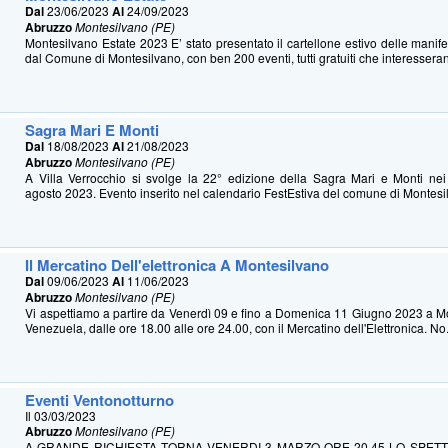
Dal
23/06/2023
Al
24/09/2023
Abruzzo
Montesilvano (PE)
Montesilvano Estate 2023 E’ stato presentato il cartellone estivo delle manife
dal Comune di Montesilvano, con ben 200 eventi, tutti gratuiti che interesserann
Sagra Mari E Monti
Dal
18/08/2023
Al
21/08/2023
Abruzzo
Montesilvano (PE)
A Villa Verrocchio si svolge la 22° edizione della Sagra Mari e Monti nei
agosto 2023. Evento inserito nel calendario FestEstiva del comune di Montesil
Il Mercatino Dell'elettronica A Montesilvano
Dal
09/06/2023
Al
11/06/2023
Abruzzo
Montesilvano (PE)
Vi aspettiamo a partire da Venerdì 09 e fino a Domenica 11 Giugno 2023 a M
Venezuela, dalle ore 18.00 alle ore 24.00, con il Mercatino dell'Elettronica. No.
Eventi Ventonotturno
Il 03/03/2023
Abruzzo
Montesilvano (PE)
A GRANDE RICHIESTA TORNA VENERDI 3 MARZO ORE 20.45 LO SPETT