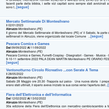
facenti parte della bibbia, i sette vizi capitali sono sempre stati avvicinati al
[segue]
sono t...
Mercato Settimanale Di Montesilvano
Il 02/01/2023
Abruzzo
Montesilvano (PE)
Il giorno del Mercato Settimanale di Montesilvano (PE) e' il Sabato, fa parte 
[segue]
settimanali in Abruzzo, viene organizzato dal locale Comune ...
Pescara Comics e Games
Dal
09/09/2022
Al
11/09/2022
Abruzzo
Montesilvano (PE)
Pescara Comics e Games, Fumetti-Cosplay - Disegnatori - Games - Musica -
9-10-11 settembre 2022 PALA DEAN MARTIN Montesilvano PE ORARIO FESTI
[segue]
Ventonotturno Circolo Ricreativo ...con Serate A Tema
Il 28/05/2022
Abruzzo
Montesilvano (PE)
Sabato 28 Maggio ore 20.30 -Trappola sul palco- Una nuova storia I prepara
erano stati ultimati, il sipario aveva iniziato la sua corsa verso l'apertura dell...
Fiera dell'Elettronica e dell'Informatica
Dal
12/02/2022
Al
13/02/2022
Abruzzo
Montesilvano (PE)
30a edizione della Fiera dell'Elettronica con mercatino cambio/scambio a 