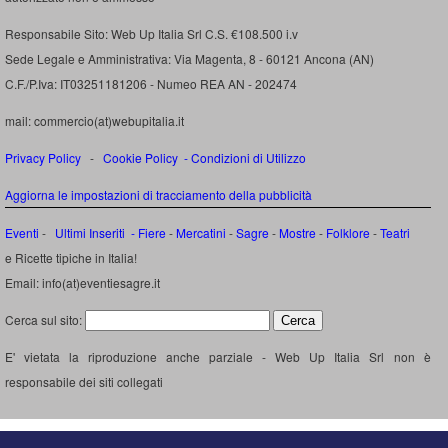
Responsabile Sito: Web Up Italia Srl C.S. €108.500 i.v
Sede Legale e Amministrativa: Via Magenta, 8 - 60121 Ancona (AN)
C.F./P.Iva: IT03251181206 - Numeo REA AN - 202474
mail: commercio(at)webupitalia.it
Privacy Policy
-
Cookie Policy
-
Condizioni di Utilizzo
Aggiorna le impostazioni di tracciamento della pubblicità
Eventi
-
Ultimi Inseriti
- Fiere
-
Mercatini
-
Sagre
-
Mostre
-
Folklore
-
Teatri
e Ricette tipiche in Italia!
Email: info(at)eventiesagre.it
Cerca sul sito:
E' vietata la riproduzione anche parziale - Web Up Italia Srl non è
responsabile dei siti collegati