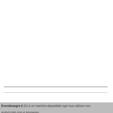
Eventiesagre.i
t (D) é un marchio depositato ogni suo utilizzo non
autorizzato non é ammesso