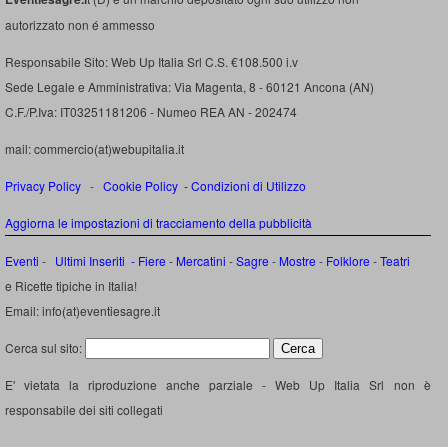
autorizzato non é ammesso
Responsabile Sito: Web Up Italia Srl C.S. €108.500 i.v
Sede Legale e Amministrativa: Via Magenta, 8 - 60121 Ancona (AN)
C.F./P.Iva: IT03251181206 - Numeo REA AN - 202474
mail: commercio(at)webupitalia.it
Privacy Policy
-
Cookie Policy
-
Condizioni di Utilizzo
Aggiorna le impostazioni di tracciamento della pubblicità
Eventi
-
Ultimi Inseriti
- Fiere
-
Mercatini
-
Sagre
-
Mostre
-
Folklore
-
Teatri
e Ricette tipiche in Italia!
Email: info(at)eventiesagre.it
Cerca sul sito:
E' vietata la riproduzione anche parziale - Web Up Italia Srl non è
responsabile dei siti collegati