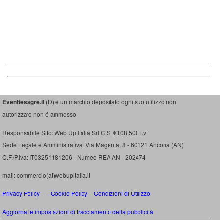
Eventiesagre.i
t (D) é un marchio depositato ogni suo utilizzo non
autorizzato non é ammesso
Responsabile Sito: Web Up Italia Srl C.S. €108.500 i.v
Sede Legale e Amministrativa: Via Magenta, 8 - 60121 Ancona (AN)
C.F./P.Iva: IT03251181206 - Numeo REA AN - 202474
mail: commercio(at)webupitalia.it
Privacy Policy
-
Cookie Policy
-
Condizioni di Utilizzo
Aggiorna le impostazioni di tracciamento della pubblicità