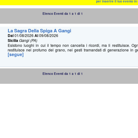
per inserire il tuo evento i
Elenco Eventi da 1 a 1 di 1
La Sagra Della Spiga A Gangi
Dal
01/08/2026
Al
09/08/2026
Sicilia
Gangi (PA)
Esistono luoghi in cui il tempo non cancella i ricordi, ma li restituisce. Og
restituisce nel profumo del grano, nei gesti tramandati di generazione in ge
[segue]
Elenco Eventi da 1 a 1 di 1