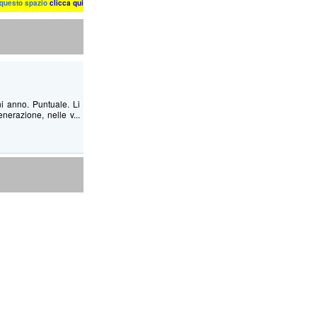
n questo spazio
clicca qui
ni anno. Puntuale. Li
nerazione, nelle v...