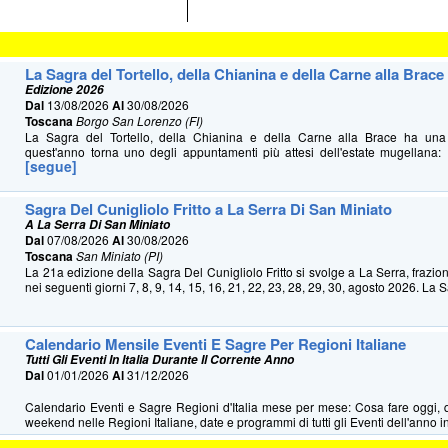
La Sagra del Tortello, della Chianina e della Carne alla Brace
Edizione 2026
Dal
13/08/2026
Al
30/08/2026
Toscana
Borgo San Lorenzo (FI)
La Sagra del Tortello, della Chianina e della Carne alla Brace ha u
quest'anno torna uno degli appuntamenti più attesi dell'estate mugellana: 
[segue]
Sagra Del Cunigliolo Fritto a La Serra Di San Miniato
A La Serra Di San Miniato
Dal
07/08/2026
Al
30/08/2026
Toscana
San Miniato (PI)
La 21a edizione della Sagra Del Cunigliolo Fritto si svolge a La Serra, frazio
nei seguenti giorni 7, 8, 9, 14, 15, 16, 21, 22, 23, 28, 29, 30, agosto 2026. La S
Calendario Mensile Eventi E Sagre Per Regioni Italiane
Tutti Gli Eventi In Italia Durante Il Corrente Anno
Dal
01/01/2026
Al
31/12/2026
Calendario Eventi e Sagre Regioni d'Italia mese per mese: Cosa fare oggi, 
weekend nelle Regioni Italiane, date e programmi di tutti gli Eventi dell'anno in 