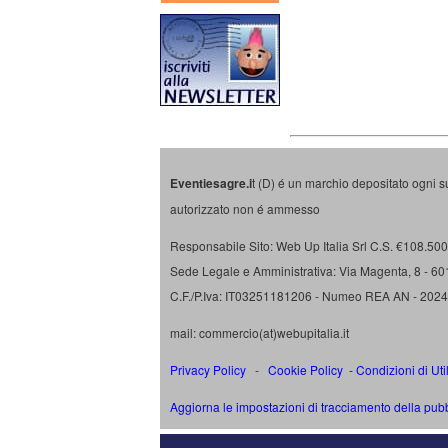
Eventiesagre.i
t (D) é un marchio depositato ogni s
autorizzato non é ammesso
Responsabile Sito: Web Up Italia Srl C.S. €108.500 
Sede Legale e Amministrativa: Via Magenta, 8 - 6
C.F./P.Iva: IT03251181206 - Numeo REA AN - 202
mail: commercio(at)webupitalia.it
Privacy Policy
-
Cookie Policy
-
Condizioni di Uti
Aggiorna le impostazioni di tracciamento della pubb