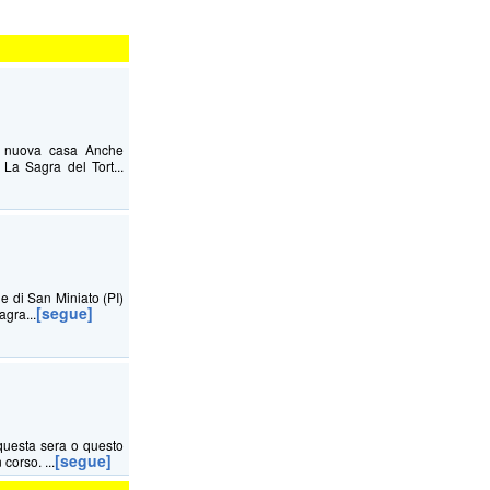
na nuova casa Anche
La Sagra del Tort...
ne di San Miniato (PI)
[segue]
agra...
questa sera o questo
[segue]
corso. ...