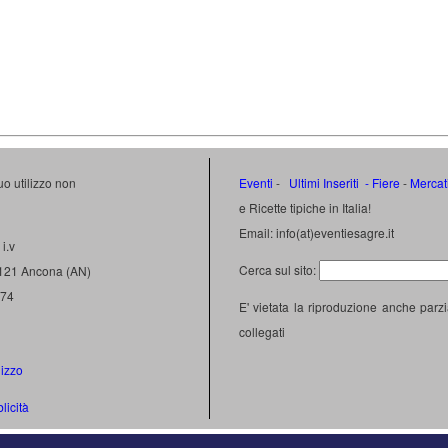
uo utilizzo non
Eventi
-
Ultimi Inseriti
- Fiere
-
Mercat
e Ricette tipiche in Italia!
Email: info(at)eventiesagre.it
i.v
Cerca sul sito:
0121 Ancona (AN)
474
E' vietata la riproduzione anche parzi
collegati
lizzo
licità