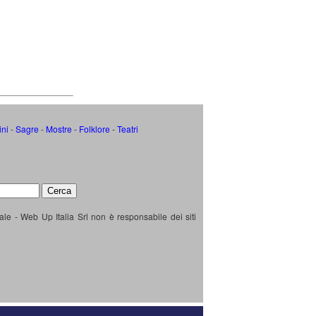
ini
-
Sagre
-
Mostre
-
Folklore
-
Teatri
ale - Web Up Italia Srl non è responsabile dei siti