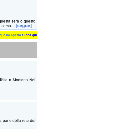
questa sera o questo
[segue]
corso. ...
n questo spazio
clicca qui
Tolle a Montorio Nei
a parte della rete dei