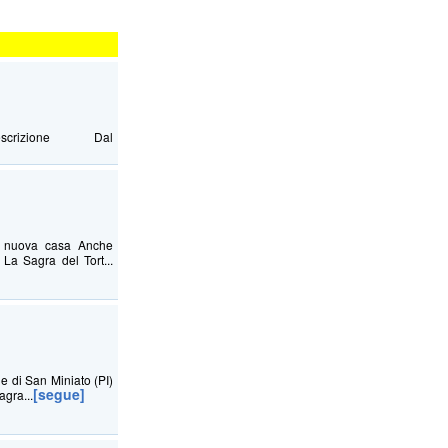
Descrizione Dal
na nuova casa Anche
La Sagra del Tort...
ne di San Miniato (PI)
[segue]
agra...