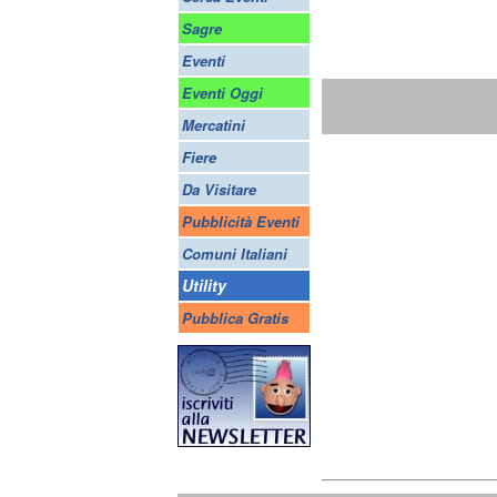
Sagre
Eventi
Eventi Oggi
Mercatini
Fiere
Da Visitare
Pubblicità Eventi
Comuni Italiani
Utility
Pubblica Gratis