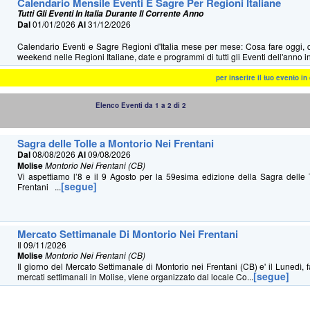
Calendario Mensile Eventi E Sagre Per Regioni Italiane
Tutti Gli Eventi In Italia Durante Il Corrente Anno
Dal
01/01/2026
Al
31/12/2026
Calendario Eventi e Sagre Regioni d'Italia mese per mese: Cosa fare oggi, 
weekend nelle Regioni Italiane, date e programmi di tutti gli Eventi dell'anno in 
per inserire il tuo evento i
Elenco Eventi da 1 a 2 di 2
Sagra delle Tolle a Montorio Nei Frentani
Dal
08/08/2026
Al
09/08/2026
Molise
Montorio Nei Frentani (CB)
Vi aspettiamo l’8 e il 9 Agosto per la 59esima edizione della Sagra delle 
[segue]
Frentani ...
Mercato Settimanale Di Montorio Nei Frentani
Il 09/11/2026
Molise
Montorio Nei Frentani (CB)
Il giorno del Mercato Settimanale di Montorio nei Frentani (CB) e' il Lunedì, f
[segue]
mercati settimanali in Molise, viene organizzato dal locale Co...