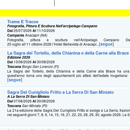
Trame E Tracce
Fotografia, Pittura E Scultura Nell’arcipelago Campano
Dal
25/07/2026
Al
11/10/2026
Campania
Anacapri (NA)
Fotografia, pittura e scultura nell’Arcipelago Campano 
[segue]
25 luglio all’11 ottobre 2026 l’Hotel Bellavista di Anacapr...
La Sagra del Tortello, della Chianina e della Carne alla Brace
Edizione 2026
Dal
13/08/2026
Al
30/08/2026
Toscana
Borgo San Lorenzo (FI)
La Sagra del Tortello, della Chianina e della Carne alla Brace ha u
quest'anno torna uno degli appuntamenti più attesi dell'estate mugellana: 
[segue]
Sagra Del Cunigliolo Fritto a La Serra Di San Miniato
A La Serra Di San Miniato
Dal
07/08/2026
Al
30/08/2026
Toscana
San Miniato (PI)
La 21a edizione della Sagra Del Cunigliolo Fritto si svolge a La Serra, frazio
nei seguenti giorni 7, 8, 9, 14, 15, 16, 21, 22, 23, 28, 29, 30, agosto 2026. La S