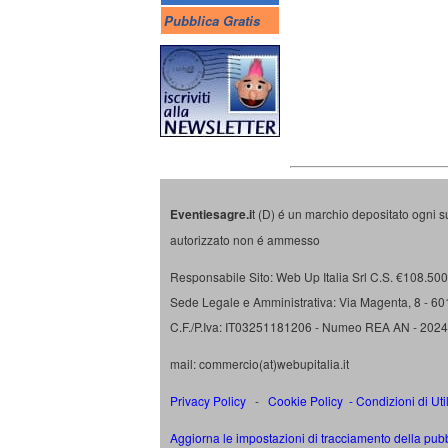
Pubblica Gratis
Eventiesagre.i
t (D) é un marchio depositato ogni s
autorizzato non é ammesso
Responsabile Sito: Web Up Italia Srl C.S. €108.500 
Sede Legale e Amministrativa: Via Magenta, 8 - 6
C.F./P.Iva: IT03251181206 - Numeo REA AN - 202
mail: commercio(at)webupitalia.it
Privacy Policy
-
Cookie Policy
-
Condizioni di Uti
Aggiorna le impostazioni di tracciamento della pubb