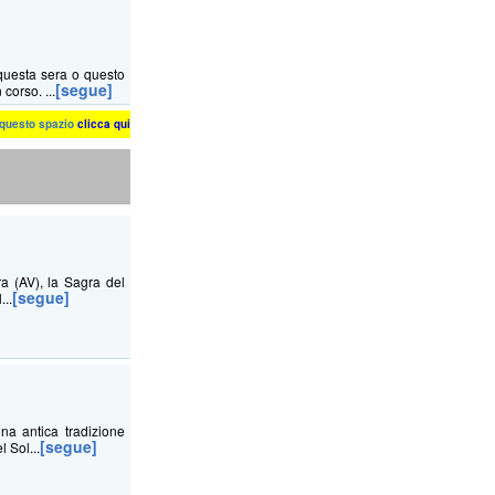
questa sera o questo
[segue]
corso. ...
n questo spazio
clicca qui
ra (AV), la Sagra del
[segue]
...
a antica tradizione
[segue]
 Sol...