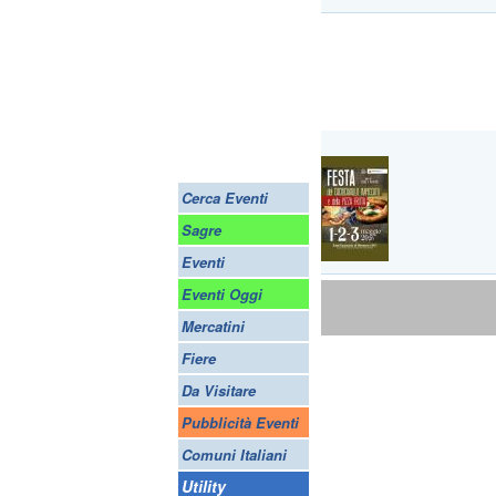
Cerca Eventi
Sagre
Eventi
Eventi Oggi
Mercatini
Fiere
Da Visitare
Pubblicità Eventi
Comuni Italiani
Utility