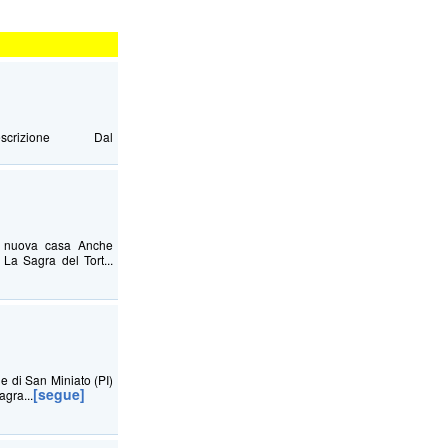
Descrizione Dal
na nuova casa Anche
La Sagra del Tort...
ne di San Miniato (PI)
[segue]
agra...