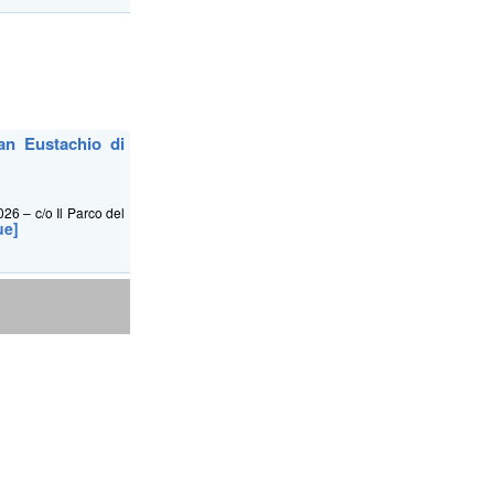
San Eustachio di
26 – c/o Il Parco del
ue]