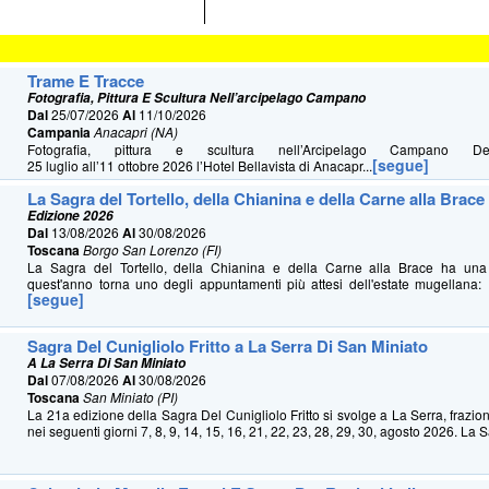
Trame E Tracce
Fotografia, Pittura E Scultura Nell’arcipelago Campano
Dal
25/07/2026
Al
11/10/2026
Campania
Anacapri (NA)
Fotografia, pittura e scultura nell’Arcipelago Campano 
[segue]
25 luglio all’11 ottobre 2026 l’Hotel Bellavista di Anacapr...
La Sagra del Tortello, della Chianina e della Carne alla Brace
Edizione 2026
Dal
13/08/2026
Al
30/08/2026
Toscana
Borgo San Lorenzo (FI)
La Sagra del Tortello, della Chianina e della Carne alla Brace ha u
quest'anno torna uno degli appuntamenti più attesi dell'estate mugellana: 
[segue]
Sagra Del Cunigliolo Fritto a La Serra Di San Miniato
A La Serra Di San Miniato
Dal
07/08/2026
Al
30/08/2026
Toscana
San Miniato (PI)
La 21a edizione della Sagra Del Cunigliolo Fritto si svolge a La Serra, frazio
nei seguenti giorni 7, 8, 9, 14, 15, 16, 21, 22, 23, 28, 29, 30, agosto 2026. La S