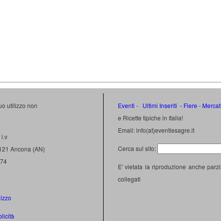
uo utilizzo non
Eventi
-
Ultimi Inseriti
- Fiere
-
Mercat
e Ricette tipiche in Italia!
Email: info(at)eventiesagre.it
i.v
Cerca sul sito:
0121 Ancona (AN)
474
E' vietata la riproduzione anche parzi
collegati
lizzo
licità