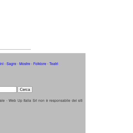
ini
-
Sagre
-
Mostre
-
Folklore
-
Teatri
ale - Web Up Italia Srl non è responsabile dei siti