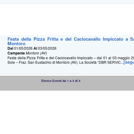
Festa della Pizza Fritta e del Caciocavallo Impiccato a 
Montoro
Dal
01/05/2026
Al
03/05/2026
Campania
Montoro (AV)
Festa della Pizza Fritta e del Caciocavallo Impiccato – dal 01 al 03 maggio 20
[seg
Sole – Fraz. San Eustachio di Montoro (AV). La Società “DBR SERVIC...
Elenco Eventi da 1 a 3 di 3