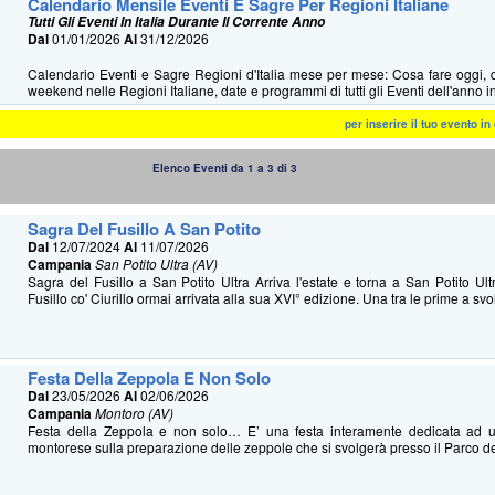
Calendario Mensile Eventi E Sagre Per Regioni Italiane
Tutti Gli Eventi In Italia Durante Il Corrente Anno
Dal
01/01/2026
Al
31/12/2026
Calendario Eventi e Sagre Regioni d'Italia mese per mese: Cosa fare oggi, 
weekend nelle Regioni Italiane, date e programmi di tutti gli Eventi dell'anno in 
per inserire il tuo evento i
Elenco Eventi da 1 a 3 di 3
Sagra Del Fusillo A San Potito
Dal
12/07/2024
Al
11/07/2026
Campania
San Potito Ultra (AV)
Sagra del Fusillo a San Potito Ultra Arriva l'estate e torna a San Potito Ult
Fusillo co' Ciurillo ormai arrivata alla sua XVI° edizione. Una tra le prime a svol
Festa Della Zeppola E Non Solo
Dal
23/05/2026
Al
02/06/2026
Campania
Montoro (AV)
Festa della Zeppola e non solo… E’ una festa interamente dedicata ad un
montorese sulla preparazione delle zeppole che si svolgerà presso il Parco del