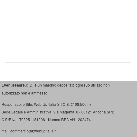
Eventiesagre.i
t (D) é un marchio depositato ogni suo utilizzo non
autorizzato non é ammesso
Responsabile Sito: Web Up Italia Srl C.S. €108.500 i.v
Sede Legale e Amministrativa: Via Magenta, 8 - 60121 Ancona (AN)
C.F./P.Iva: IT03251181206 - Numeo REA AN - 202474
mail: commercio(at)webupitalia.it