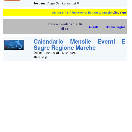
Toscana
Borgo San Lorenzo (FI)
per inserire il tuo evento in questo spazio
clicca qui
Elenco Eventi da 1 a 10
Avanti
Ultima pagina
di 16
Calendario Mensile Eventi E
Sagre Regione Marche
Dal
01/01/2026
Al
31/12/2026
Marche
()