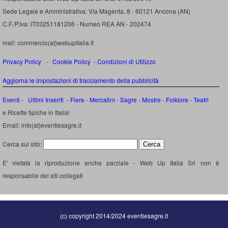
Sede Legale e Amministrativa: Via Magenta, 8 - 60121 Ancona (AN)
C.F./P.Iva: IT03251181206 - Numeo REA AN - 202474
mail: commercio(at)webupitalia.it
Privacy Policy
-
Cookie Policy
-
Condizioni di Utilizzo
Aggiorna le impostazioni di tracciamento della pubblicità
Eventi
-
Ultimi Inseriti
- Fiere
-
Mercatini
-
Sagre
-
Mostre
-
Folklore
-
Teatri
e Ricette tipiche in Italia!
Email: info(at)eventiesagre.it
Cerca sul sito:
E' vietata la riproduzione anche parziale - Web Up Italia Srl non è
responsabile dei siti collegati
(c) copyright 2014/2024 eventiesagre.it