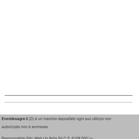
Eventiesagre.i
t (D) é un marchio depositato ogni suo utilizzo non
autorizzato non é ammesso
Responsabile Sito: Web Up Italia Srl C.S. €108.500 i.v