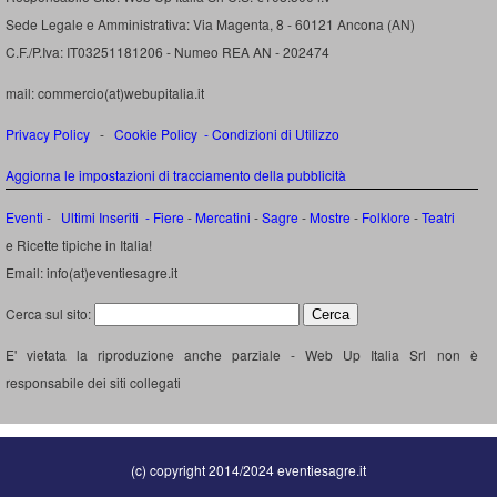
Sede Legale e Amministrativa: Via Magenta, 8 - 60121 Ancona (AN)
C.F./P.Iva: IT03251181206 - Numeo REA AN - 202474
mail: commercio(at)webupitalia.it
Privacy Policy
-
Cookie Policy
-
Condizioni di Utilizzo
Aggiorna le impostazioni di tracciamento della pubblicità
Eventi
-
Ultimi Inseriti
- Fiere
-
Mercatini
-
Sagre
-
Mostre
-
Folklore
-
Teatri
e Ricette tipiche in Italia!
Email: info(at)eventiesagre.it
Cerca sul sito:
E' vietata la riproduzione anche parziale - Web Up Italia Srl non è
responsabile dei siti collegati
(c) copyright 2014/2024 eventiesagre.it