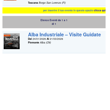
Toscana
Borgo San Lorenzo (FI)
per inserire il tuo evento in questo spazio
clicca qui
Elenco Eventi da 1 a 1
di 1
Alba Industriale – Visite Guidate
Dal
24/01/2026
Al
21/03/2026
Piemonte
Alba (CN)