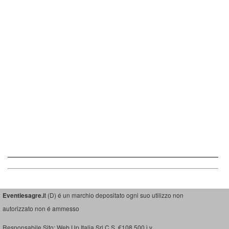
Eventiesagre.i
t (D) é un marchio depositato ogni suo utilizzo non
autorizzato non é ammesso
Responsabile Sito: Web Up Italia Srl C.S. €108.500 i.v