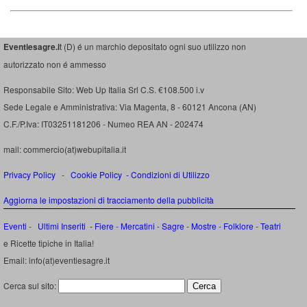
Eventiesagre.i
t (D) é un marchio depositato ogni suo utilizzo non
autorizzato non é ammesso
Responsabile Sito: Web Up Italia Srl C.S. €108.500 i.v
Sede Legale e Amministrativa: Via Magenta, 8 - 60121 Ancona (AN)
C.F./P.Iva: IT03251181206 - Numeo REA AN - 202474
mail: commercio(at)webupitalia.it
Privacy Policy
-
Cookie Policy
-
Condizioni di Utilizzo
Aggiorna le impostazioni di tracciamento della pubblicità
Eventi
-
Ultimi Inseriti
- Fiere
-
Mercatini
-
Sagre
-
Mostre
-
Folklore
-
Teatri
e Ricette tipiche in Italia!
Email: info(at)eventiesagre.it
Cerca sul sito: