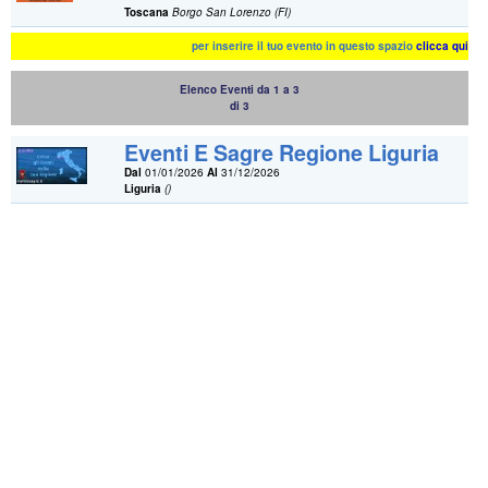
Toscana
Borgo San Lorenzo (FI)
per inserire il tuo evento in questo spazio
clicca qui
Elenco Eventi da 1 a 3
di 3
Eventi E Sagre Regione Liguria
Dal
01/01/2026
Al
31/12/2026
Liguria
()