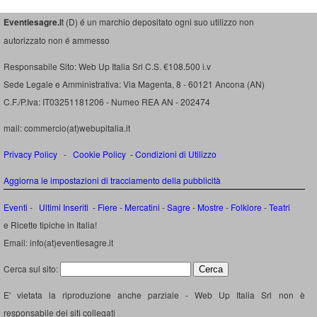
Eventiesagre.i
t (D) é un marchio depositato ogni suo utilizzo non
autorizzato non é ammesso
Responsabile Sito: Web Up Italia Srl C.S. €108.500 i.v
Sede Legale e Amministrativa: Via Magenta, 8 - 60121 Ancona (AN)
C.F./P.Iva: IT03251181206 - Numeo REA AN - 202474
mail: commercio(at)webupitalia.it
Privacy Policy
-
Cookie Policy
-
Condizioni di Utilizzo
Aggiorna le impostazioni di tracciamento della pubblicità
Eventi
-
Ultimi Inseriti
- Fiere
-
Mercatini
-
Sagre
-
Mostre
-
Folklore
-
Teatri
e Ricette tipiche in Italia!
Email: info(at)eventiesagre.it
Cerca sul sito:
E' vietata la riproduzione anche parziale - Web Up Italia Srl non è
responsabile dei siti collegati