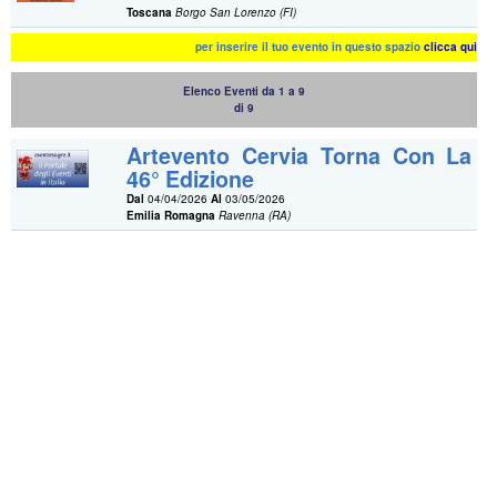
Toscana
Borgo San Lorenzo (FI)
per inserire il tuo evento in questo spazio
clicca qui
Elenco Eventi da 1 a 9
di 9
Artevento Cervia Torna Con La
46° Edizione
Dal
04/04/2026
Al
03/05/2026
Emilia Romagna
Ravenna (RA)