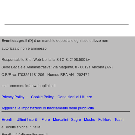
Eventiesagre.i
t (D) é un marchio depositato ogni suo utilizzo non
autorizzato non é ammesso
Responsabile Sito: Web Up Italia Srl C.S. €108.500 i.v
Sede Legale e Amministrativa: Via Magenta, 8 - 60121 Ancona (AN)
C.F./P.Iva: IT03251181206 - Numeo REA AN - 202474
mail: commercio(at)webupitalia.it
Privacy Policy
-
Cookie Policy
-
Condizioni di Utilizzo
Aggiorna le impostazioni di tracciamento della pubblicità
Eventi
-
Ultimi Inseriti
- Fiere
-
Mercatini
-
Sagre
-
Mostre
-
Folklore
-
Teatri
e Ricette tipiche in Italia!
Email: info(at)eventiesagre.it