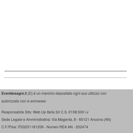
Eventiesagre.i
t (D) é un marchio depositato ogni suo utilizzo non
autorizzato non é ammesso
Responsabile Sito: Web Up Italia Srl C.S. €108.500 i.v
Sede Legale e Amministrativa: Via Magenta, 8 - 60121 Ancona (AN)
C.F./P.Iva: IT03251181206 - Numeo REA AN - 202474