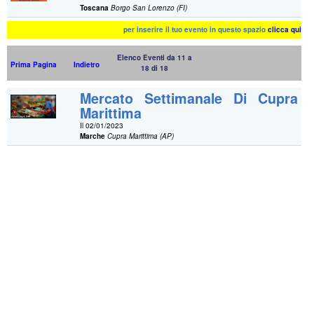
Toscana
Borgo San Lorenzo (FI)
per inserire il tuo evento in questo spazio
clicca qui
Elenco Eventi da 11 a
Prima Pagina
Indietro
18 di 18
Mercato Settimanale Di Cupra
Marittima
Il 02/01/2023
Marche
Cupra Marittima (AP)