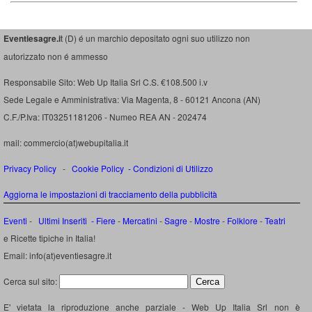
Eventiesagre.i
t (D) é un marchio depositato ogni suo utilizzo non
autorizzato non é ammesso
Responsabile Sito: Web Up Italia Srl C.S. €108.500 i.v
Sede Legale e Amministrativa: Via Magenta, 8 - 60121 Ancona (AN)
C.F./P.Iva: IT03251181206 - Numeo REA AN - 202474
mail: commercio(at)webupitalia.it
Privacy Policy
-
Cookie Policy
-
Condizioni di Utilizzo
Aggiorna le impostazioni di tracciamento della pubblicità
Eventi
-
Ultimi Inseriti
- Fiere
-
Mercatini
-
Sagre
-
Mostre
-
Folklore
-
Teatri
e Ricette tipiche in Italia!
Email: info(at)eventiesagre.it
Cerca sul sito:
E' vietata la riproduzione anche parziale - Web Up Italia Srl non è