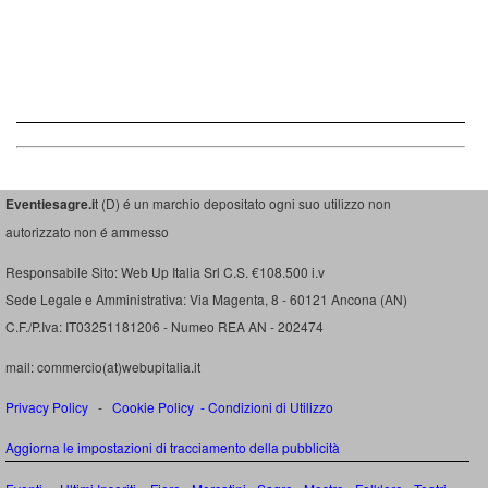
Eventiesagre.i
t (D) é un marchio depositato ogni suo utilizzo non
autorizzato non é ammesso
Responsabile Sito: Web Up Italia Srl C.S. €108.500 i.v
Sede Legale e Amministrativa: Via Magenta, 8 - 60121 Ancona (AN)
C.F./P.Iva: IT03251181206 - Numeo REA AN - 202474
mail: commercio(at)webupitalia.it
Privacy Policy
-
Cookie Policy
-
Condizioni di Utilizzo
Aggiorna le impostazioni di tracciamento della pubblicità