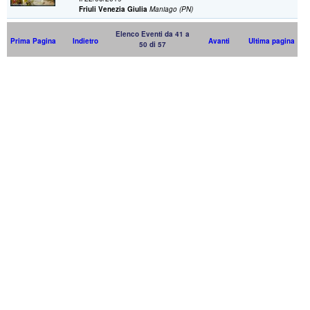
Friuli Venezia Giulia
Maniago (PN)
Elenco Eventi da 41 a
Prima Pagina
Indietro
Avanti
Ultima pagina
50 di 57