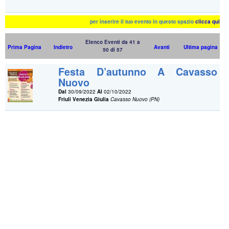
per inserire il tuo evento in questo spazio
clicca qui
Elenco Eventi da 41 a
Prima Pagina
Indietro
Avanti
Ultima pagina
50 di 57
Festa D’autunno A Cavasso
Nuovo
Dal
30/09/2022
Al
02/10/2022
Friuli Venezia Giulia
Cavasso Nuovo (PN)