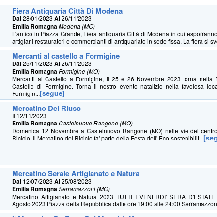
Fiera Antiquaria Città Di Modena
Dal
28/01/2023
Al
26/11/2023
Emilia Romagna
Modena (MO)
L'antico in Piazza Grande, Fiera antiquaria Città di Modena in cui esporranno
artigiani restauratori e commercianti di antiquariato in sede fissa. La fiera si svo
Mercanti al castello a Formigine
Dal
25/11/2023
Al
26/11/2023
Emilia Romagna
Formigine (MO)
Mercanti al Castello a Formigine, il 25 e 26 Novembre 2023 torna nella f
Castello di Formigine. Torna il nostro evento natalizio nella favolosa loc
[segue]
Formigin...
Mercatino Del Riuso
Il 12/11/2023
Emilia Romagna
Castelnuovo Rangone (MO)
Domenica 12 Novembre a Castelnuovo Rangone (MO) nelle vie del centro c
[se
Riciclo. Il Mercatino del Riciclo fa' parte della Festa dell' Eco-sostenibilit...
Mercatino Serale Artigianato e Natura
Dal
12/07/2023
Al
25/08/2023
Emilia Romagna
Serramazzoni (MO)
Mercatino Artigianato e Natura 2023 TUTTI I VENERDI' SERA D'ESTATE 
Agosto 2023 Piazza della Repubblica dalle ore 19:00 alle 24:00 Serramazzoni