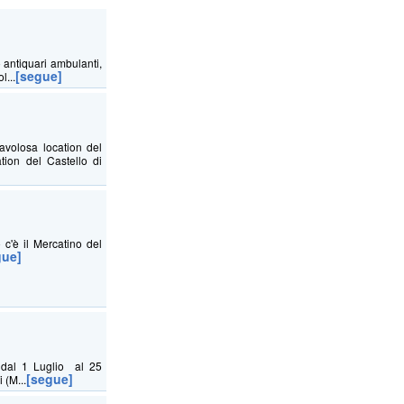
 antiquari ambulanti,
[segue]
l...
avolosa location del
ation del Castello di
'è il Mercatino del
gue]
dal 1 Luglio al 25
[segue]
 (M...