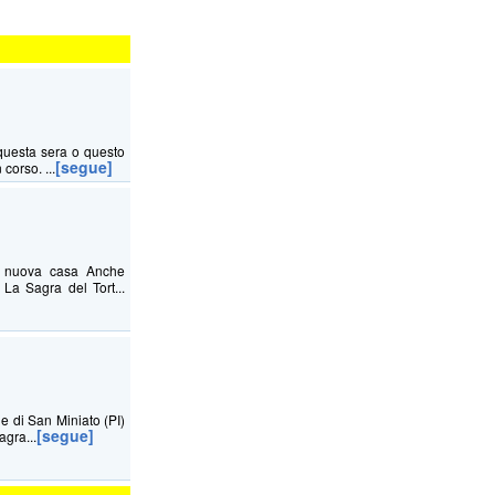
questa sera o questo
[segue]
corso. ...
na nuova casa Anche
La Sagra del Tort...
ne di San Miniato (PI)
[segue]
agra...