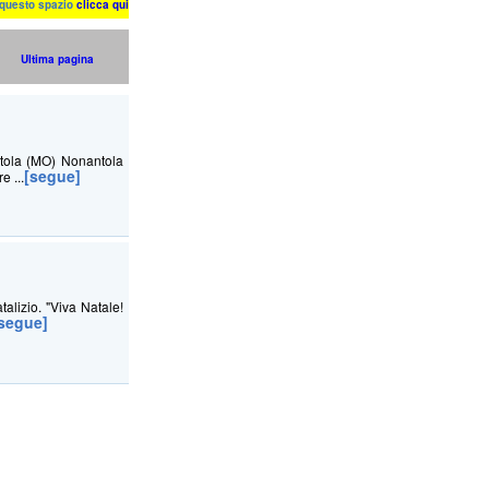
n questo spazio
clicca qui
Ultima pagina
tola (MO) Nonantola
[segue]
 ...
alizio. "Viva Natale!
segue]