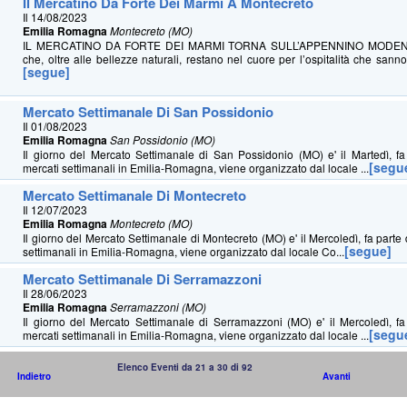
Il Mercatino Da Forte Dei Marmi A Montecreto
Il 14/08/2023
Emilia Romagna
Montecreto (MO)
IL MERCATINO DA FORTE DEI MARMI TORNA SULL’APPENNINO MODENE
che, oltre alle bellezze naturali, restano nel cuore per l’ospitalità che sanno 
[segue]
Mercato Settimanale Di San Possidonio
Il 01/08/2023
Emilia Romagna
San Possidonio (MO)
Il giorno del Mercato Settimanale di San Possidonio (MO) e' il Martedì, fa
[segu
mercati settimanali in Emilia-Romagna, viene organizzato dal locale ...
Mercato Settimanale Di Montecreto
Il 12/07/2023
Emilia Romagna
Montecreto (MO)
Il giorno del Mercato Settimanale di Montecreto (MO) e' il Mercoledì, fa parte 
[segue]
settimanali in Emilia-Romagna, viene organizzato dal locale Co...
Mercato Settimanale Di Serramazzoni
Il 28/06/2023
Emilia Romagna
Serramazzoni (MO)
Il giorno del Mercato Settimanale di Serramazzoni (MO) e' il Mercoledì, fa
[segu
mercati settimanali in Emilia-Romagna, viene organizzato dal locale ...
Elenco Eventi da 21 a 30 di 92
Indietro
Avanti