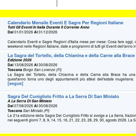
Calendario Mensile Eventi E Sagre Per Regioni Italiane
Tutti Gli Eventi In Italia Durante Il Corrente Anno
Dal
01/01/2026
Al
31/12/2026
Calendario Eventi e Sagre Regioni d'Italia mese per mese: Cosa fare oggi, 
weekend nelle Regioni Italiane, date e programmi di tutti gli Eventi dell'anno in 
La Sagra del Tortello, della Chianina e della Carne alla Brace
Edizione 2026
Dal
13/08/2026
Al
30/08/2026
Toscana
Borgo San Lorenzo (FI)
La Sagra del Tortello, della Chianina e della Carne alla Brace ha u
quest'anno torna uno degli appuntamenti più attesi dell'estate mugellana: 
[segue]
Sagra Del Cunigliolo Fritto a La Serra Di San Miniato
A La Serra Di San Miniato
Dal
07/08/2026
Al
30/08/2026
Toscana
San Miniato (PI)
La 21a edizione della Sagra Del Cunigliolo Fritto si svolge a La Serra, frazio
nei seguenti giorni 7, 8, 9, 14, 15, 16, 21, 22, 23, 28, 29, 30, agosto 2026. La S