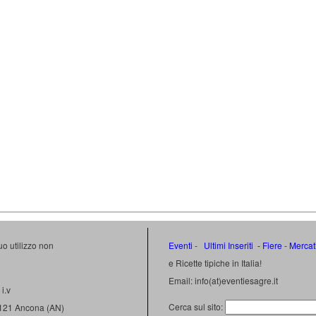
uo utilizzo non
Eventi
-
Ultimi Inseriti
- Fiere
-
Mercat
e Ricette tipiche in Italia!
Email: info(at)eventiesagre.it
i.v
Cerca sul sito:
0121 Ancona (AN)