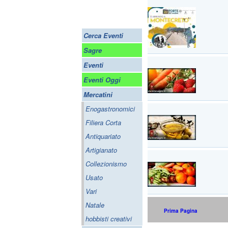
Cerca Eventi
Sagre
Eventi
Eventi Oggi
Mercatini
Enogastronomici
Filiera Corta
Antiquariato
Artigianato
Collezionismo
Usato
Vari
Natale
Prima Pagina
hobbisti creativi