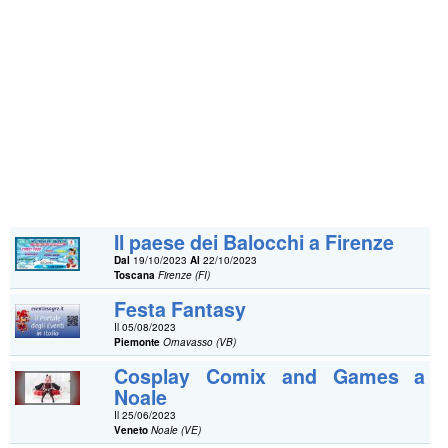
Il paese dei Balocchi a Firenze
Dal
19/10/2023
Al
22/10/2023
Toscana
Firenze (FI)
Festa Fantasy
Il 05/08/2023
Piemonte
Ornavasso (VB)
Cosplay Comix and Games a
Noale
Il 25/06/2023
Veneto
Noale (VE)