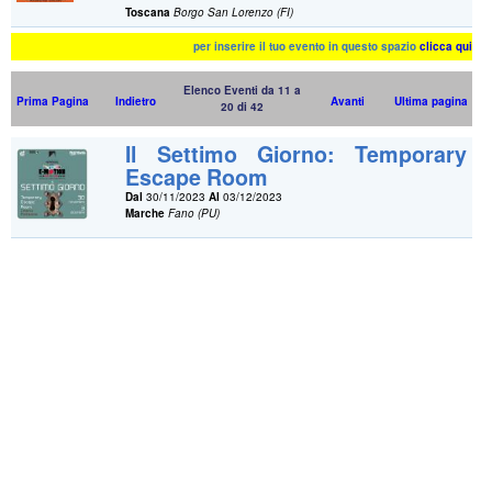
Toscana
Borgo San Lorenzo (FI)
per inserire il tuo evento in questo spazio
clicca qui
Elenco Eventi da 11 a
Prima Pagina
Indietro
Avanti
Ultima pagina
20 di 42
Il Settimo Giorno: Temporary
Escape Room
Dal
30/11/2023
Al
03/12/2023
Marche
Fano (PU)