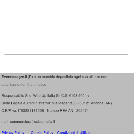
Eventiesagre.i
t (D) é un marchio depositato ogni suo utilizzo non
autorizzato non é ammesso
Responsabile Sito: Web Up Italia Srl C.S. €108.500 i.v
Sede Legale e Amministrativa: Via Magenta, 8 - 60121 Ancona (AN)
C.F./P.Iva: IT03251181206 - Numeo REA AN - 202474
mail: commercio(at)webupitalia.it
Privacy Policy
-
Cookie Policy
-
Condizioni di Utilizzo