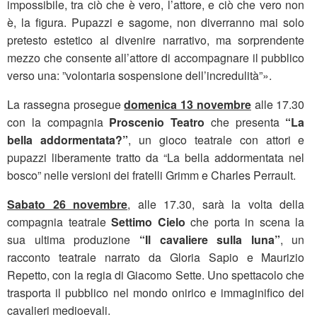
impossibile, tra ciò che è vero, l’attore, e ciò che vero non
è, la figura. Pupazzi e sagome, non diverranno mai solo
pretesto estetico al divenire narrativo, ma sorprendente
mezzo che consente all’attore di accompagnare il pubblico
verso una: ”volontaria sospensione dell’incredulità”».
La rassegna prosegue
domenica 13 novembre
alle 17.30
con la compagnia
Proscenio Teatro
che presenta
“La
bella addormentata?”
, un gioco teatrale con attori e
pupazzi liberamente tratto da “La bella addormentata nel
bosco” nelle versioni dei fratelli Grimm e Charles Perrault.
Sabato 26 novembre
, alle 17.30, sarà la volta della
compagnia teatrale
Settimo Cielo
che porta in scena la
sua ultima produzione
“Il cavaliere sulla luna”
, un
racconto teatrale narrato da Gloria Sapio e Maurizio
Repetto, con la regia di Giacomo Sette. Uno spettacolo che
trasporta il pubblico nel mondo onirico e immaginifico dei
cavalieri medioevali.