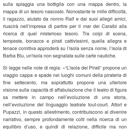
sulla spiaggia una bottiglia con una mappa dentro, la
mappa di un tesoro nascosto. Nonostante le mille difficoltà,
il ragazzo, aiutato da nonno Ralf e dai suoi allegri amici,
riuscirà nell’impresa di partire per il mar dei Caraibi alla
ricerca di quel misterioso tesoro. Tra colpi di scena,
tempeste, bonacce e pirati cattivissimi, quella allegra e
tenace comitiva approderà su l’isola senza nome, l’isola di
Barba Blu, un'isola non segnalata sulle carte nautiche.
Si legge nelle note di regia: «“L’isola dei Pirati” propone un
viaggio cappa e spade nei luoghi comuni della pirateria di
fine settecento, ma soprattutto propone una ulteriore
visione sulla capacità di affabulazione che il teatro di figura
sa mettere in campo nell’evoluzione di una storia,
nell’evoluzione del linguaggio teatrale tout-court. Attori e
Pupazzi, in questo allestimento, contribuiscono al divenire
narrativo, sempre profondamente colti nella ricerca di un
equilibro d’uso, e quindi di relazione, difficile ma non