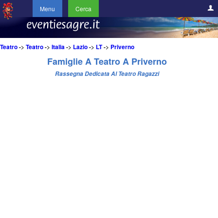
Menu
Cerca
Teatro
->
Teatro
->
Italia
->
Lazio
->
LT
->
Priverno
Famiglie A Teatro A Priverno
Rassegna Dedicata Al Teatro Ragazzi