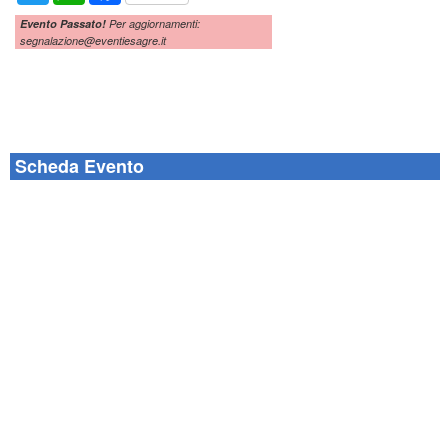
Evento Passato!
Per aggiornamenti:
segnalazione@eventiesagre.it
Scheda Evento