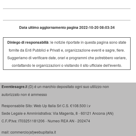
Data ultimo aggiornamento pagina 2022-10-20 08:03:34
Diniego di responsabilià
: le notizie riportate in questa pagina sono state
fornite da Enti Pubblici e Privati e, organizzazione eventi e sagre, fiere.
Suggeriamo di verificare date, orari e programmi che potrebbero variare,
contattando le organizzazioni o visitando il sito ufficiale dell'evento.
Eventiesagre.i
t (D) é un marchio depositato ogni suo utilizzo non
autorizzato non é ammesso
Responsabile Sito: Web Up Italia Srl C.S. €108.500 i.v
Sede Legale e Amministrativa: Via Magenta, 8 - 60121 Ancona (AN)
C.F./P.Iva: IT03251181206 - Numeo REA AN - 202474
mail: commercio(at)webupitalia.it