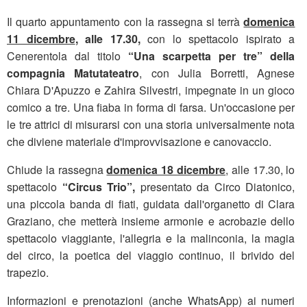
Il quarto appuntamento con la rassegna si terrà
domenica
11 dicembre
, alle 17.30,
con lo spettacolo ispirato a
Cenerentola dal titolo
“Una scarpetta per tre” della
compagnia Matutateatro
, con Julia Borretti, Agnese
Chiara D'Apuzzo e Zahira Silvestri, impegnate in un gioco
comico a tre. Una fiaba in forma di farsa. Un'occasione per
le tre attrici di misurarsi con una storia universalmente nota
che diviene materiale d'improvvisazione e canovaccio.
Chiude la rassegna
domenica 18 dicembre
, alle 17.30, lo
spettacolo
“Circus Trio”,
presentato da Circo Diatonico,
una piccola banda di fiati, guidata dall'organetto di Clara
Graziano, che metterà insieme armonie e acrobazie dello
spettacolo viaggiante, l'allegria e la malinconia, la magia
del circo, la poetica del viaggio continuo, il brivido del
trapezio.
Informazioni e prenotazioni (anche WhatsApp) ai numeri