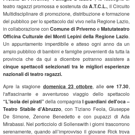
teatro ragazzi promossa e sostenuta da
A.T.C.L.
, il Circuito
Multidisciplinare di promozione, distribuzione e formazione
del pubblico per lo spettacolo dal vivo nella Regione Lazio,
in collaborazione con
Comune di Priverno
e
Matutateatro
Officina Culturale dei Monti Lepini della Regione Lazio
.
Un appuntamento imperdibile e atteso ogni anno da un
ampio pubblico di bambini e famiglie provenienti da tutta la
provincia che da qui a dicembre potranno assistere a
cinque spettacoli selezionati tra le migliori esperienze
nazionali di teatro ragazzi.
Apre la stagione
domenica 23 ottobre
, alle
ore 17.30
,
l'affascinante e avventuroso viaggio dello spettacolo
“L'isola dei pirati”
della compagnia
I guardiani dell'oca –
Teatro Stabile d'Abruzzo
, con Tiziano Feola, Giuseppe
De Simone, Zenone Benedetto e con pupazzi di Ada
Mirabassi. Nel porticciolo di Sollenswith i giorni trascorrono
serenamente, quando all’improvviso il giovane Rick trova