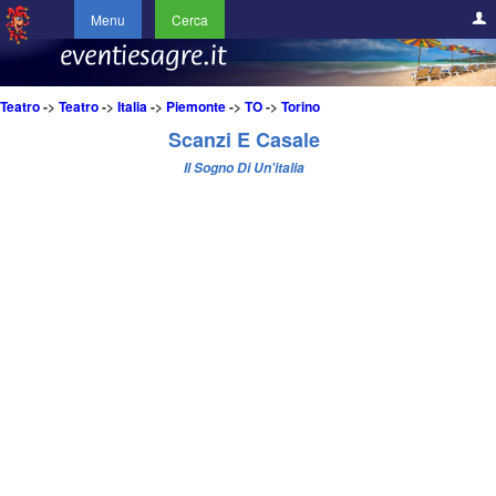
Menu
Cerca
Teatro
->
Teatro
->
Italia
->
Piemonte
->
TO
->
Torino
Scanzi E Casale
Il Sogno Di Un'italia