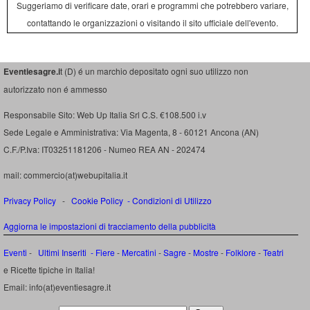
Suggeriamo di verificare date, orari e programmi che potrebbero variare,
contattando le organizzazioni o visitando il sito ufficiale dell'evento.
Eventiesagre.i
t (D) é un marchio depositato ogni suo utilizzo non
autorizzato non é ammesso
Responsabile Sito: Web Up Italia Srl C.S. €108.500 i.v
Sede Legale e Amministrativa: Via Magenta, 8 - 60121 Ancona (AN)
C.F./P.Iva: IT03251181206 - Numeo REA AN - 202474
mail: commercio(at)webupitalia.it
Privacy Policy
-
Cookie Policy
-
Condizioni di Utilizzo
Aggiorna le impostazioni di tracciamento della pubblicità
Eventi
-
Ultimi Inseriti
- Fiere
-
Mercatini
-
Sagre
-
Mostre
-
Folklore
-
Teatri
e Ricette tipiche in Italia!
Email: info(at)eventiesagre.it