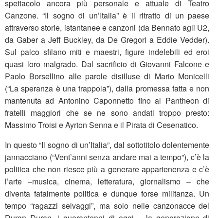
spettacolo ancora più personale e attuale di Teatro
Canzone. “Il sogno di un’Italia” è il ritratto di un paese
attraverso storie, istantanee e canzoni (da Bennato agli U2,
da Gaber a Jeff Buckley, da De Gregori a Eddie Vedder).
Sul palco sfilano miti e maestri, figure indelebili ed eroi
quasi loro malgrado. Dal sacrificio di Giovanni Falcone e
Paolo Borsellino alle parole disilluse di Mario Monicelli
(“La speranza è una trappola”), dalla promessa fatta e non
mantenuta ad Antonino Caponnetto fino al Pantheon di
fratelli maggiori che se ne sono andati troppo presto:
Massimo Troisi e Ayrton Senna e il Pirata di Cesenatico.
In questo “Il sogno di un’Italia”, dal sottotitolo dolentemente
jannacciano (“Vent’anni senza andare mai a tempo”), c’è la
politica che non riesce più a generare appartenenza e c’è
l’arte –musica, cinema, letteratura, giornalismo – che
diventa fatalmente politica e dunque forse militanza. Un
tempo “ragazzi selvaggi”, ma solo nelle canzonacce dei
Duran Duran, i quarantenni di oggi – la generazione di