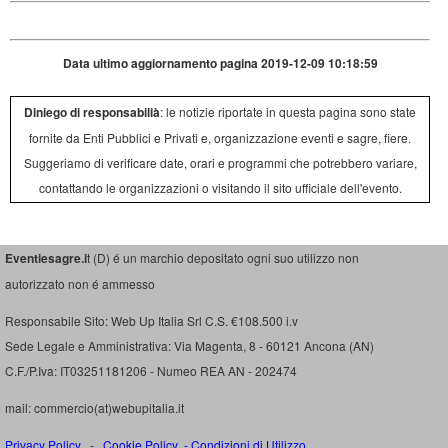
Data ultimo aggiornamento pagina 2019-12-09 10:18:59
Diniego di responsabilià
: le notizie riportate in questa pagina sono state
fornite da Enti Pubblici e Privati e, organizzazione eventi e sagre, fiere.
Suggeriamo di verificare date, orari e programmi che potrebbero variare,
contattando le organizzazioni o visitando il sito ufficiale dell'evento.
Eventiesagre.i
t (D) é un marchio depositato ogni suo utilizzo non
autorizzato non é ammesso
Responsabile Sito: Web Up Italia Srl C.S. €108.500 i.v
Sede Legale e Amministrativa: Via Magenta, 8 - 60121 Ancona (AN)
C.F./P.Iva: IT03251181206 - Numeo REA AN - 202474
mail: commercio(at)webupitalia.it
Privacy Policy
-
Cookie Policy
-
Condizioni di Utilizzo