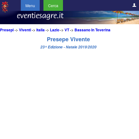
Menu
Cerca
Presepi
->
Viventi
->
Italia
->
Lazio
->
VT
->
Bassano In Teverina
Presepe Vivente
23^ Edizione - Natale 2019/2020