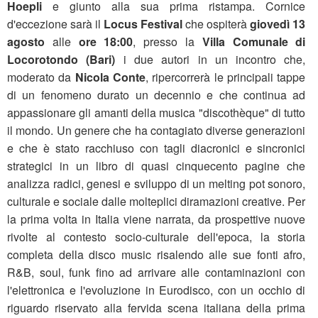
Hoepli
e giunto alla sua prima ristampa. Cornice
d'eccezione sarà il
Locus Festival
che ospiterà
giovedì 13
agosto
alle
ore 18:00
, presso la
Villa Comunale di
Locorotondo (Bari)
i due autori in un incontro che,
moderato da
Nicola Conte
, ripercorrerà le principali tappe
di un fenomeno durato un decennio e che continua ad
appassionare gli amanti della musica "discothèque" di tutto
il mondo. Un genere che ha contagiato diverse generazioni
e che è stato racchiuso con tagli diacronici e sincronici
strategici in un libro di quasi cinquecento pagine che
analizza radici, genesi e sviluppo di un melting pot sonoro,
culturale e sociale dalle molteplici diramazioni creative. Per
la prima volta in Italia viene narrata, da prospettive nuove
rivolte al contesto socio-culturale dell'epoca, la storia
completa della disco music risalendo alle sue fonti afro,
R&B, soul, funk fino ad arrivare alle contaminazioni con
l'elettronica e l'evoluzione in Eurodisco, con un occhio di
riguardo riservato alla fervida scena italiana della prima