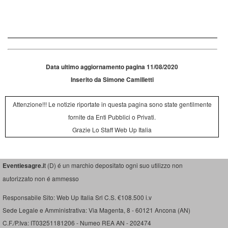
Data ultimo aggiornamento pagina 11/08/2020
Inserito da Simone Camilletti
Attenzione!!! Le notizie riportate in questa pagina sono state gentilmente
fornite da Enti Pubblici o Privati.
Grazie Lo Staff Web Up Italia
Eventiesagre.i
t (D) é un marchio depositato ogni suo utilizzo non
autorizzato non é ammesso
Responsabile Sito: Web Up Italia Srl C.S. €108.500 i.v
Sede Legale e Amministrativa: Via Magenta, 8 - 60121 Ancona (AN)
C.F./P.Iva: IT03251181206 - Numeo REA AN - 202474