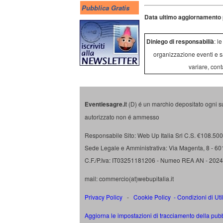
Pubblica Gratis
Data ultimo aggiornamento 
Diniego di responsabilià
: l
organizzazione eventi e s
variare, cont
Eventiesagre.i
t (D) é un marchio depositato ogni s
autorizzato non é ammesso
Responsabile Sito: Web Up Italia Srl C.S. €108.500 
Sede Legale e Amministrativa: Via Magenta, 8 - 6
C.F./P.Iva: IT03251181206 - Numeo REA AN - 202
mail: commercio(at)webupitalia.it
Privacy Policy
-
Cookie Policy
-
Condizioni di Uti
Aggiorna le impostazioni di tracciamento della pubb