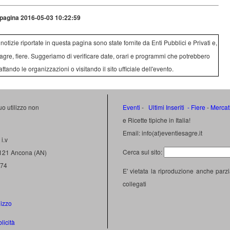
pagina 2016-05-03 10:22:59
e notizie riportate in questa pagina sono state fornite da Enti Pubblici e Privati e,
agre, fiere. Suggeriamo di verificare date, orari e programmi che potrebbero
attando le organizzazioni o visitando il sito ufficiale dell'evento.
uo utilizzo non
Eventi
-
Ultimi Inseriti
- Fiere
-
Mercat
e Ricette tipiche in Italia!
Email: info(at)eventiesagre.it
i.v
Cerca sul sito:
0121 Ancona (AN)
474
E' vietata la riproduzione anche parzi
collegati
lizzo
licità