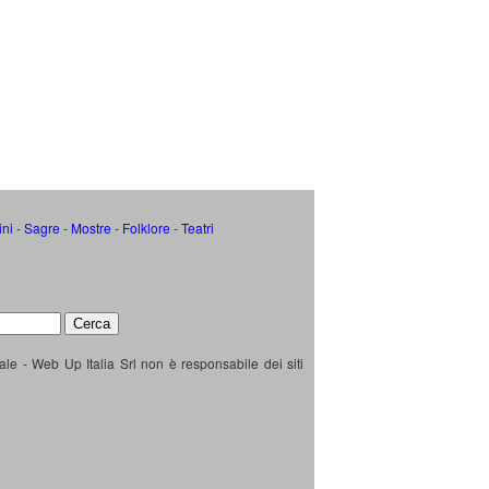
ini
-
Sagre
-
Mostre
-
Folklore
-
Teatri
ale - Web Up Italia Srl non è responsabile dei siti