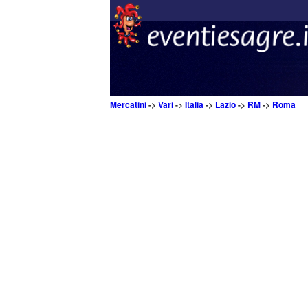
Mercatini
->
Vari
->
Italia
->
Lazio
->
RM
->
Roma