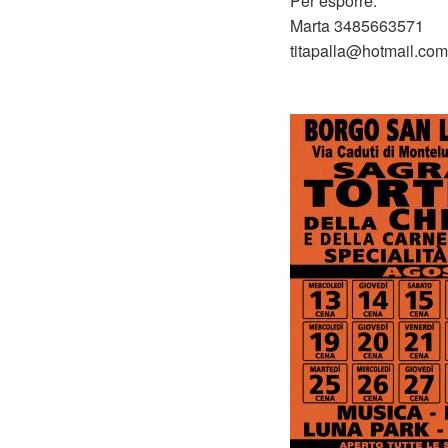
Per esporre:
Marta 3485663571
titapalla@hotmail.com