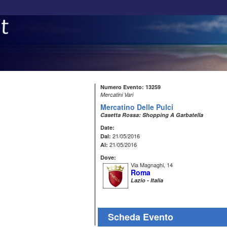
Numero Evento: 13259
Mercatini Vari
Mercatino Delle Pulci
Casetta Rossa: Shopping A Garbatella
Date:
21/05/2016
Dal:
21/05/2016
Al:
Dove:
Via Magnaghi, 14
Roma
Lazio - Italia
Scheda Evento