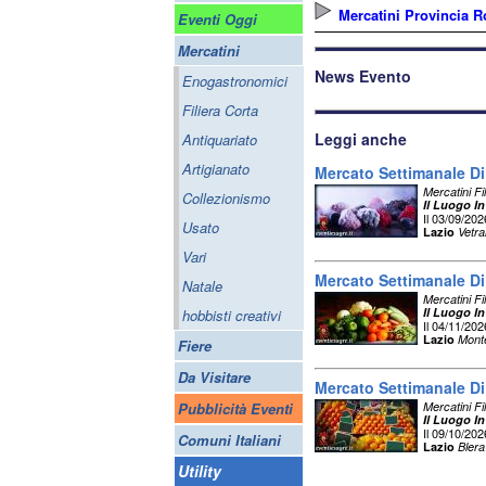
Mercatini Provincia 
Eventi Oggi
Mercatini
News Evento
Enogastronomici
Filiera Corta
Leggi anche
Antiquariato
Artigianato
Mercato Settimanale Di 
Mercatini Fi
Collezionismo
Il Luogo In
Il 03/09/202
Usato
Lazio
Vetra
Vari
Mercato Settimanale D
Natale
Mercatini Fi
Il Luogo In
hobbisti creativi
Il 04/11/202
Lazio
Mont
Fiere
Da Visitare
Mercato Settimanale Di
Pubblicità Eventi
Mercatini Fi
Il Luogo In
Il 09/10/202
Comuni Italiani
Lazio
Blera
Utility