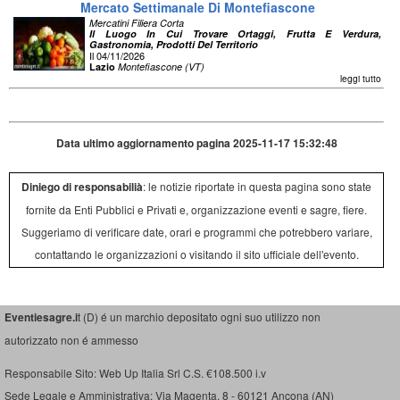
Mercato Settimanale Di Montefiascone
Mercatini Filiera Corta
Il Luogo In Cui Trovare Ortaggi, Frutta E Verdura,
Gastronomia, Prodotti Del Territorio
Il 04/11/2026
Lazio
Montefiascone (VT)
leggi tutto
Data ultimo aggiornamento pagina 2025-11-17 15:32:48
Diniego di responsabilià
: le notizie riportate in questa pagina sono state
fornite da Enti Pubblici e Privati e, organizzazione eventi e sagre, fiere.
Suggeriamo di verificare date, orari e programmi che potrebbero variare,
contattando le organizzazioni o visitando il sito ufficiale dell'evento.
Eventiesagre.i
t (D) é un marchio depositato ogni suo utilizzo non
autorizzato non é ammesso
Responsabile Sito: Web Up Italia Srl C.S. €108.500 i.v
Sede Legale e Amministrativa: Via Magenta, 8 - 60121 Ancona (AN)