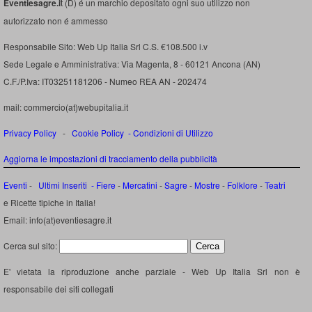
Eventiesagre.i
t (D) é un marchio depositato ogni suo utilizzo non
autorizzato non é ammesso
Responsabile Sito: Web Up Italia Srl C.S. €108.500 i.v
Sede Legale e Amministrativa: Via Magenta, 8 - 60121 Ancona (AN)
C.F./P.Iva: IT03251181206 - Numeo REA AN - 202474
mail: commercio(at)webupitalia.it
Privacy Policy
-
Cookie Policy
-
Condizioni di Utilizzo
Aggiorna le impostazioni di tracciamento della pubblicità
Eventi
-
Ultimi Inseriti
- Fiere
-
Mercatini
-
Sagre
-
Mostre
-
Folklore
-
Teatri
e Ricette tipiche in Italia!
Email: info(at)eventiesagre.it
Cerca sul sito:
E' vietata la riproduzione anche parziale - Web Up Italia Srl non è
responsabile dei siti collegati