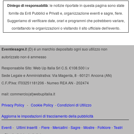
Diniego di responsabilià
: le notizie riportate in questa pagina sono state
fornite da Enti Pubblici e Privati e, organizzazione eventi e sagre, fiere.
Suggeriamo di verificare date, orari e programmi che potrebbero variare,
contattando le organizzazioni o visitando il sito ufficiale dell'evento.
Eventiesagre.i
t (D) é un marchio depositato ogni suo utilizzo non
autorizzato non é ammesso
Responsabile Sito: Web Up Italia Srl C.S. €108.500 i.v
Sede Legale e Amministrativa: Via Magenta, 8 - 60121 Ancona (AN)
C.F./P.Iva: IT03251181206 - Numeo REA AN - 202474
mail: commercio(at)webupitalia.it
Privacy Policy
-
Cookie Policy
-
Condizioni di Utilizzo
Aggiorna le impostazioni di tracciamento della pubblicità
Eventi
-
Ultimi Inseriti
- Fiere
-
Mercatini
-
Sagre
-
Mostre
-
Folklore
-
Teatri