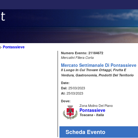
->
Pontassieve
Numero Evento: 21184672
Mercatini Filiera Corta
Mercato Settimanale Di Pontassieve
Il Luogo In Cui Trovare Ortaggi, Frutta E
Verdura, Gastronomia, Prodotti Del Territorio
Date:
25/03/2023
Dal:
25/03/2023
Al:
Dove:
Zona Molino Del Piano
Pontassieve
Toscana - Italia
Scheda Evento