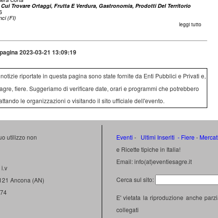
 Cui Trovare Ortaggi, Frutta E Verdura, Gastronomia, Prodotti Del Territorio
6
nci (FI)
leggi tutto
pagina 2023-03-21 13:09:19
e notizie riportate in questa pagina sono state fornite da Enti Pubblici e Privati e,
agre, fiere. Suggeriamo di verificare date, orari e programmi che potrebbero
attando le organizzazioni o visitando il sito ufficiale dell'evento.
uo utilizzo non
Eventi
-
Ultimi Inseriti
- Fiere
-
Mercat
e Ricette tipiche in Italia!
Email: info(at)eventiesagre.it
i.v
Cerca sul sito:
0121 Ancona (AN)
474
E' vietata la riproduzione anche parzi
collegati