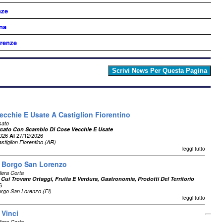
nze
na
irenze
ecchie E Usate A Castiglion Fiorentino
sato
cato Con Scambio Di Cose Vecchie E Usate
2026
27/12/2026
Al
stiglion Fiorentino (AR)
leggi tutto
i Borgo San Lorenzo
liera Corta
 Cui Trovare Ortaggi, Frutta E Verdura, Gastronomia, Prodotti Del Territorio
6
rgo San Lorenzo (FI)
leggi tutto
 Vinci
liera Corta