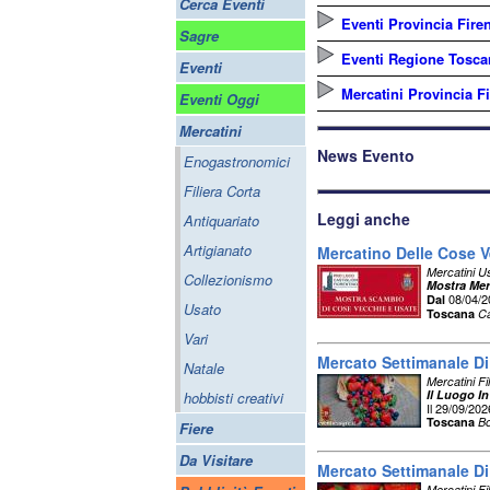
Cerca Eventi
Eventi Provincia Fire
Sagre
Eventi Regione Tosca
Eventi
Mercatini Provincia F
Eventi Oggi
Mercatini
News Evento
Enogastronomici
Filiera Corta
Leggi anche
Antiquariato
Artigianato
Mercatino Delle Cose V
Mercatini U
Collezionismo
Mostra Mer
08/04/
Dal
Usato
Toscana
Ca
Vari
Mercato Settimanale D
Natale
Mercatini Fi
Il Luogo In
hobbisti creativi
Il 29/09/202
Toscana
Bo
Fiere
Da Visitare
Mercato Settimanale Di
Mercatini Fi