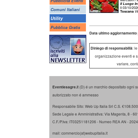
Pubblicità Eventi
Il Luogo In
Il 03/10/202
Comuni Italiani
Toscana
Vi
Utility
Pubblica Gratis
Data ultimo aggiornamento 
Diniego di responsabilià
: l
organizzazione eventi e s
variare, cont
Eventiesagre.i
t (D) é un marchio depositato ogni s
autorizzato non é ammesso
Responsabile Sito: Web Up Italia Srl C.S. €108.500 
Sede Legale e Amministrativa: Via Magenta, 8 - 6
C.F./P.Iva: IT03251181206 - Numeo REA AN - 202
mail: commercio(at)webupitalia.it