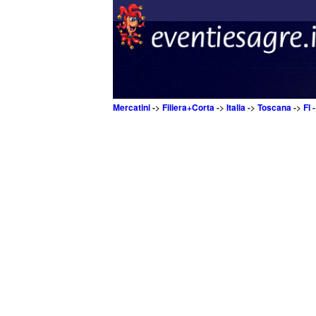
Mercatini
->
Filiera+Corta
->
Italia
->
Toscana
->
FI