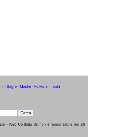
ini
-
Sagre
-
Mostre
-
Folklore
-
Teatri
ale - Web Up Italia Srl non è responsabile dei siti