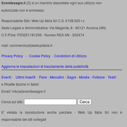
Eventiesagre.i
t (D) é un marchio depositato ogni suo utilizzo non
autorizzato non é ammesso
Responsabile Sito: Web Up Italia Srl C.S. €108.500 i.v
Sede Legale e Amministrativa: Via Magenta, 8 - 60121 Ancona (AN)
C.F./P.Iva: IT03251181206 - Numeo REA AN - 202474
mail: commercio(at)webupitalia.it
Privacy Policy
-
Cookie Policy
-
Condizioni di Utilizzo
Aggiorna le impostazioni di tracciamento della pubblicità
Eventi
-
Ultimi Inseriti
- Fiere
-
Mercatini
-
Sagre
-
Mostre
-
Folklore
-
Teatri
e Ricette tipiche in Italia!
Email: info(at)eventiesagre.it
Cerca sul sito:
E' vietata la riproduzione anche parziale - Web Up Italia Srl non è
responsabile dei siti collegati