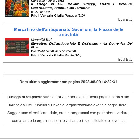
Mercatini Filiera Corta
Il Luogo In Cui Trovare Ortaggi, Frutta E Verdura,
Gastronomia, Prodotti Del Territorio
Il 08/10/2026
Friuli Venezia Giulia
Paluzza (UD)
leggi tutto
Mercatino dell'antiquariato Sacellum, la Piazza delle
antichità
Mercatini Vari
Mercatino Dell'antiquariato E Dell'usato - 4a Domenica Del
Mese
25/01/2026
27/12/2026
Dal
Al
Friuli Venezia Giulia
Sacile (PN)
leggi tutto
Data ultimo aggiornamento pagina 2023-08-09 14:32:31
Diniego di responsabilià
: le notizie riportate in questa pagina sono state
fornite da Enti Pubblici e Privati e, organizzazione eventi e sagre, fiere.
Suggeriamo di verificare date, orari e programmi che potrebbero variare,
contattando le organizzazioni o visitando il sito ufficiale dell'evento.