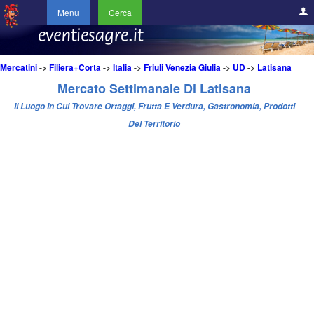
Menu
Cerca
Mercatini
->
Filiera+Corta
->
Italia
->
Friuli Venezia Giulia
->
UD
->
Latisana
Mercato Settimanale Di Latisana
Il Luogo In Cui Trovare Ortaggi, Frutta E Verdura, Gastronomia, Prodotti
Del Territorio