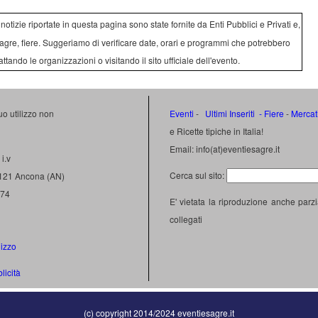
e notizie riportate in questa pagina sono state fornite da Enti Pubblici e Privati e,
agre, fiere. Suggeriamo di verificare date, orari e programmi che potrebbero
attando le organizzazioni o visitando il sito ufficiale dell'evento.
uo utilizzo non
Eventi
-
Ultimi Inseriti
- Fiere
-
Mercat
e Ricette tipiche in Italia!
Email: info(at)eventiesagre.it
i.v
Cerca sul sito:
0121 Ancona (AN)
474
E' vietata la riproduzione anche parzi
collegati
lizzo
licità
(c) copyright 2014/2024 eventiesagre.it