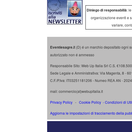
Diniego di responsabilià
: l
organizzazione eventi e s
variare, cont
Eventiesagre.i
t (D) é un marchio depositato ogni s
autorizzato non é ammesso
Responsabile Sito: Web Up Italia Srl C.S. €108.500 
Sede Legale e Amministrativa: Via Magenta, 8 - 6
C.F./P.Iva: IT03251181206 - Numeo REA AN - 202
mail: commercio(at)webupitalia.it
Privacy Policy
-
Cookie Policy
-
Condizioni di Uti
Aggiorna le impostazioni di tracciamento della pubb