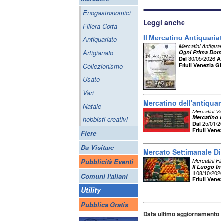
Enogastronomici
Leggi anche
Filiera Corta
Il Mercatino Antiquari
Antiquariato
Mercatini Antiquar
Artigianato
Ogni Prima Dom
30/05/2026
Dal
A
Collezionismo
Friuli Venezia Gi
Usato
Vari
Mercatino dell'antiquar
Natale
Mercatini Va
Mercatino 
hobbisti creativi
25/01/
Dal
Friuli Vene
Fiere
Da Visitare
Mercato Settimanale Di
Pubblicità Eventi
Mercatini Fi
Il Luogo In
Il 08/10/202
Comuni Italiani
Friuli Vene
Utility
Pubblica Gratis
Data ultimo aggiornamento 