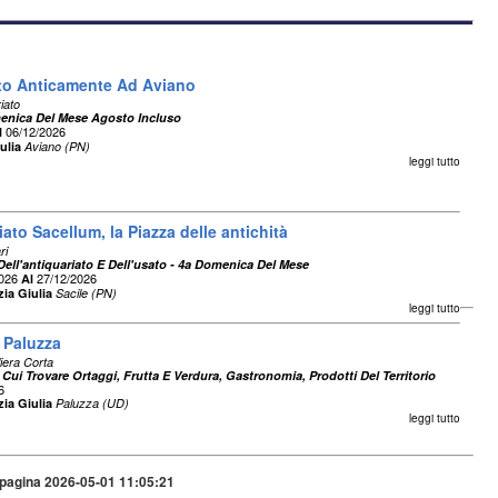
ato Anticamente Ad Aviano
iato
enica Del Mese Agosto Incluso
06/12/2026
l
ulia
Aviano (PN)
leggi tutto
iato Sacellum, la Piazza delle antichità
ri
Dell'antiquariato E Dell'usato - 4a Domenica Del Mese
2026
27/12/2026
Al
zia Giulia
Sacile (PN)
leggi tutto
 Paluzza
liera Corta
 Cui Trovare Ortaggi, Frutta E Verdura, Gastronomia, Prodotti Del Territorio
6
zia Giulia
Paluzza (UD)
leggi tutto
pagina 2026-05-01 11:05:21