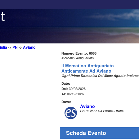
iulia
->
PN
->
Aviano
Numero Evento: 6066
Mercatini Antiquariato
Il Mercatino Antiquariato
Anticamente Ad Aviano
Ogni Prima Domenica Del Mese Agosto Incluso
Date:
30/05/2026
Dal:
06/12/2026
Al:
Dove:
Aviano
Friuli Venezia Giulia - Italia
Scheda Evento