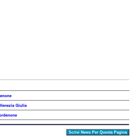
denone
 Venezia Giulia
Pordenone