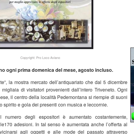
Copyright: Pro Loco Aviano
ano
ogni prima domenica del mese, agosto incluso.
e”, la mostra mercato dell’antiquariato che dal 5 dicembre
igliaia di visitatori provenienti dall’intero Triveneto. Ogni
se, il centro della località Pedemontana si riempie di suoni
o spirito e gola dei presenti con musica e leccornie.
 il numero degli espositori è aumentato costantemente,
 le170 adesioni. In tal senso è aumentata anche l’offerta al
icinarsi agli oggetti e alle mode del passato attraverso