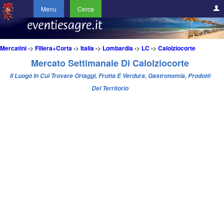
Menu
Cerca
Mercatini
->
Filiera+Corta
->
Italia
->
Lombardia
->
LC
->
Calolziocorte
Mercato Settimanale Di Calolziocorte
Il Luogo In Cui Trovare Ortaggi, Frutta E Verdura, Gastronomia, Prodotti
Del Territorio