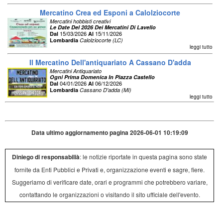
Mercatino Crea ed Esponi a Calolziocorte
Mercatini hobbisti creativi
Le Date Del 2026 Dei Mercatini Di Lavello
15/03/2026
15/11/2026
Dal
Al
Lombardia
Calolziocorte (LC)
leggi tutto
Il Mercatino Dell'antiquariato A Cassano D'adda
Mercatini Antiquariato
Ogni Prima Domenica In Piazza Castello
04/01/2026
06/12/2026
Dal
Al
Lombardia
Cassano D'adda (MI)
leggi tutto
Data ultimo aggiornamento pagina 2026-06-01 10:19:09
Diniego di responsabilià
: le notizie riportate in questa pagina sono state
fornite da Enti Pubblici e Privati e, organizzazione eventi e sagre, fiere.
Suggeriamo di verificare date, orari e programmi che potrebbero variare,
contattando le organizzazioni o visitando il sito ufficiale dell'evento.