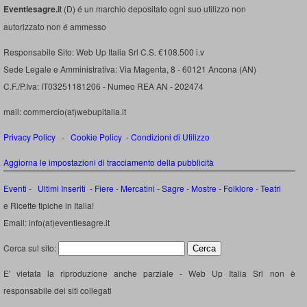
Eventiesagre.i
t (D) é un marchio depositato ogni suo utilizzo non
autorizzato non é ammesso
Responsabile Sito: Web Up Italia Srl C.S. €108.500 i.v
Sede Legale e Amministrativa: Via Magenta, 8 - 60121 Ancona (AN)
C.F./P.Iva: IT03251181206 - Numeo REA AN - 202474
mail: commercio(at)webupitalia.it
Privacy Policy
-
Cookie Policy
-
Condizioni di Utilizzo
Aggiorna le impostazioni di tracciamento della pubblicità
Eventi
-
Ultimi Inseriti
- Fiere
-
Mercatini
-
Sagre
-
Mostre
-
Folklore
-
Teatri
e Ricette tipiche in Italia!
Email: info(at)eventiesagre.it
Cerca sul sito:
E' vietata la riproduzione anche parziale - Web Up Italia Srl non è
responsabile dei siti collegati