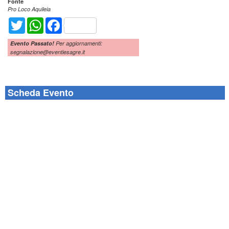
Fonte
Pro Loco Aquileia
Twitter
WhatsApp
Facebook
Evento Passato!
Per aggiornamenti:
segnalazione@eventiesagre.it
Scheda Evento