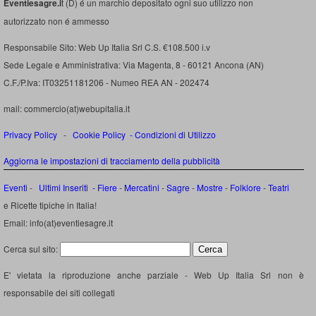
Eventiesagre.i
t (D) é un marchio depositato ogni suo utilizzo non
autorizzato non é ammesso
Responsabile Sito: Web Up Italia Srl C.S. €108.500 i.v
Sede Legale e Amministrativa: Via Magenta, 8 - 60121 Ancona (AN)
C.F./P.Iva: IT03251181206 - Numeo REA AN - 202474
mail: commercio(at)webupitalia.it
Privacy Policy
-
Cookie Policy
-
Condizioni di Utilizzo
Aggiorna le impostazioni di tracciamento della pubblicità
Eventi
-
Ultimi Inseriti
- Fiere
-
Mercatini
-
Sagre
-
Mostre
-
Folklore
-
Teatri
e Ricette tipiche in Italia!
Email: info(at)eventiesagre.it
Cerca sul sito:
E' vietata la riproduzione anche parziale - Web Up Italia Srl non è
responsabile dei siti collegati