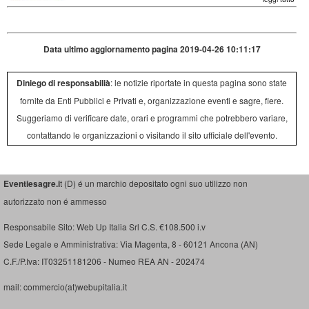
Data ultimo aggiornamento pagina 2019-04-26 10:11:17
Diniego di responsabilià
: le notizie riportate in questa pagina sono state
fornite da Enti Pubblici e Privati e, organizzazione eventi e sagre, fiere.
Suggeriamo di verificare date, orari e programmi che potrebbero variare,
contattando le organizzazioni o visitando il sito ufficiale dell'evento.
Eventiesagre.i
t (D) é un marchio depositato ogni suo utilizzo non
autorizzato non é ammesso
Responsabile Sito: Web Up Italia Srl C.S. €108.500 i.v
Sede Legale e Amministrativa: Via Magenta, 8 - 60121 Ancona (AN)
C.F./P.Iva: IT03251181206 - Numeo REA AN - 202474
mail: commercio(at)webupitalia.it