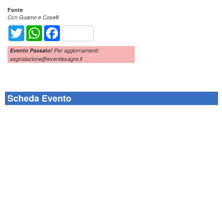
Fonte
Ccn Guamo e Coselli
Twitter
WhatsApp
Facebook
Evento Passato!
Per aggiornamenti:
segnalazione@eventiesagre.it
Scheda Evento