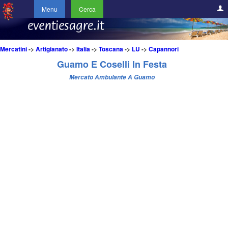
Menu
Cerca
Mercatini
->
Artigianato
->
Italia
->
Toscana
->
LU
->
Capannori
Guamo E Coselli In Festa
Mercato Ambulante A Guamo