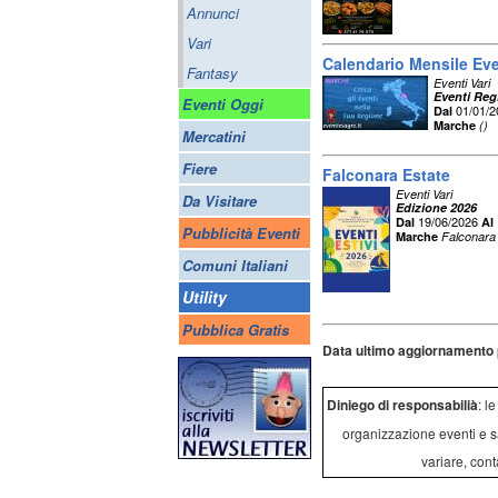
Annunci
Vari
Calendario Mensile Ev
Fantasy
Eventi Vari
Eventi Reg
Eventi Oggi
01/01/
Dal
Marche
()
Mercatini
Fiere
Falconara Estate
Eventi Vari
Da Visitare
Edizione 2026
19/06/2026
Dal
Al
Pubblicità Eventi
Marche
Falconara 
Comuni Italiani
Utility
Pubblica Gratis
Data ultimo aggiornamento 
Diniego di responsabilià
: l
organizzazione eventi e s
variare, cont