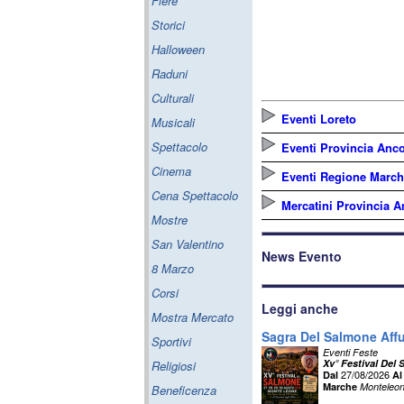
Fiere
Storici
Halloween
Raduni
Culturali
Eventi Loreto
Musicali
Spettacolo
Eventi Provincia Anc
Cinema
Eventi Regione Marc
Cena Spettacolo
Mercatini Provincia 
Mostre
San Valentino
News Evento
8 Marzo
Corsi
Leggi anche
Mostra Mercato
Sagra Del Salmone Aff
Sportivi
Eventi Feste
Xv° Festival Del
Religiosi
27/08/2026
Dal
Al
Marche
Monteleo
Beneficenza