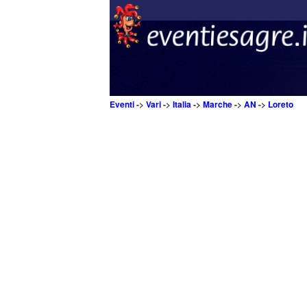
Eventi
->
Vari
->
Italia
->
Marche
->
AN
->
Loreto